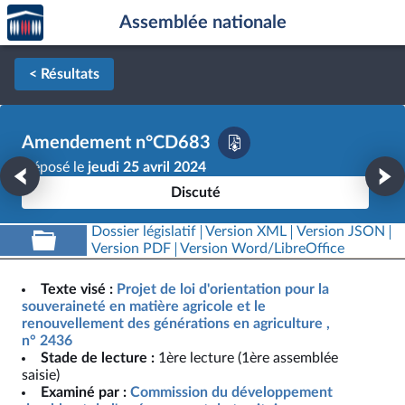
Accèder
Aller au contenu
Aller en bas de la page
Assemblée nationale
à la
page
d'accueil
< Résultats
Amendement n°CD683
Déposé le
jeudi 25 avril 2024
Discuté
Dossier législatif
Version XML
Version JSON
Version PDF
Version Word/LibreOffice
Texte visé :
Projet de loi d'orientation pour la
souveraineté en matière agricole et le
renouvellement des générations en agriculture ,
n° 2436
Stade de lecture :
1ère lecture (1ère assemblée
saisie)
Examiné par :
Commission du développement