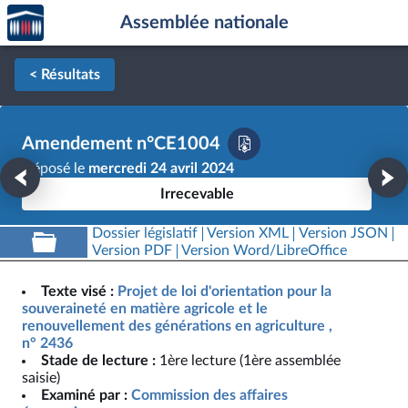
Accèder
Aller au contenu
Aller en bas de la page
Assemblée nationale
à la
page
d'accueil
< Résultats
Amendement n°CE1004
Déposé le
mercredi 24 avril 2024
Irrecevable
Dossier législatif
Version XML
Version JSON
Version PDF
Version Word/LibreOffice
Texte visé :
Projet de loi d'orientation pour la
souveraineté en matière agricole et le
renouvellement des générations en agriculture ,
n° 2436
Stade de lecture :
1ère lecture (1ère assemblée
saisie)
Examiné par :
Commission des affaires