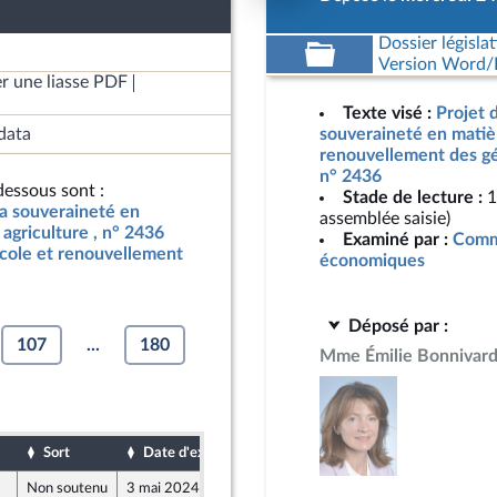
Dossier législat
Version Word/L
r une liasse PDF
Texte visé :
Projet d
data
souveraineté en matièr
renouvellement des gén
n° 2436
essous sont :
Stade de lecture :
1
 la souveraineté en
assemblée saisie)
agriculture , n° 2436
Examiné par :
Commi
icole et renouvellement
économiques
Déposé par :
107
...
180
Mme Émilie Bonnivar
Sort
Date d'examen
Date de dépôt
Non soutenu
3 mai 2024
16 avril 2024