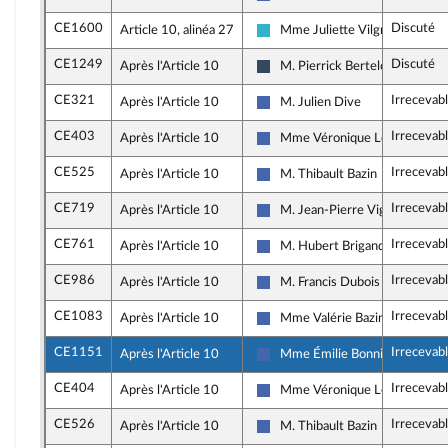
Les Républicains
CE1600
Discuté
Article 10, alinéa 27
Mme Juliette Vilgrain
Horizons et apparentés
CE1249
Discuté
Après l'Article 10
M. Pierrick Berteloot
Rassemblement National
CE321
Irrecevab
Après l'Article 10
M. Julien Dive
Les Républicains
CE403
Irrecevab
Après l'Article 10
Mme Véronique Louwagie
Les Républicains
CE525
Irrecevab
Après l'Article 10
M. Thibault Bazin
Les Républicains
CE719
Irrecevab
Après l'Article 10
M. Jean-Pierre Vigier
Les Républicains
CE761
Irrecevab
Après l'Article 10
M. Hubert Brigand
Les Républicains
CE986
Irrecevab
Après l'Article 10
M. Francis Dubois
Les Républicains
CE1083
Irrecevab
Après l'Article 10
Mme Valérie Bazin-Malgras
Les Républicains
CE1151
Irrecevab
Après l'Article 10
Mme Émilie Bonnivard
Les Républicains
CE404
Irrecevab
Après l'Article 10
Mme Véronique Louwagie
Les Républicains
CE526
Irrecevab
Après l'Article 10
M. Thibault Bazin
Les Républicains