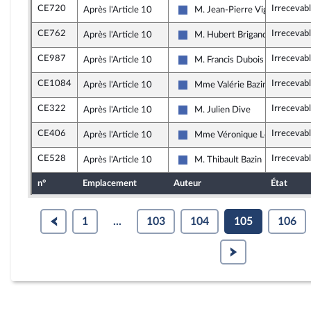
CE720
Irrecevab
Après l'Article 10
M. Jean-Pierre Vigier
Les Républicains
CE762
Irrecevab
Après l'Article 10
M. Hubert Brigand
Les Républicains
CE987
Irrecevab
Après l'Article 10
M. Francis Dubois
Les Républicains
CE1084
Irrecevab
Après l'Article 10
Mme Valérie Bazin-Malgras
Les Républicains
CE322
Irrecevab
Après l'Article 10
M. Julien Dive
Les Républicains
CE406
Irrecevab
Après l'Article 10
Mme Véronique Louwagie
Les Républicains
CE528
Irrecevab
Après l'Article 10
M. Thibault Bazin
Les Républicains
n°
Emplacement
Auteur
État
1
...
103
104
105
106