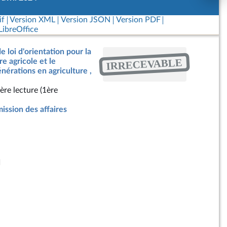
if
Version XML
Version JSON
Version PDF
ibreOffice
e loi d'orientation pour la
IRRECEVABLE
e agricole et le
érations en agriculture ,
ère lecture (1ère
ssion des affaires
d