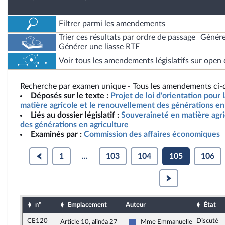
Filtrer parmi les amendements
Trier ces résultats par ordre de passage
Génére
Générer une liasse RTF
Voir tous les amendements législatifs sur open 
Recherche par examen unique - Tous les amendements ci-d
Déposés sur le texte :
Projet de loi d'orientation pour
matière agricole et le renouvellement des générations en 
Liés au dossier législatif :
Souveraineté en matière agr
des générations en agriculture
Examinés par :
Commission des affaires économiques
1
...
103
104
105
106
n°
Emplacement
Auteur
État
CE120
Discuté
Article 10, alinéa 27
Mme Emmanuelle Anthoine