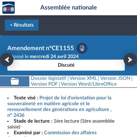
Accèder
Aller au contenu
Aller en bas de la page
Assemblée nationale
à la
page
d'accueil
< Résultats
Amendement n°CE1155
Déposé le
mercredi 24 avril 2024
Discuté
Dossier législatif
Version XML
Version JSON
Version PDF
Version Word/LibreOffice
Texte visé :
Projet de loi d'orientation pour la
souveraineté en matière agricole et le
renouvellement des générations en agriculture ,
n° 2436
Stade de lecture :
1ère lecture (1ère assemblée
saisie)
Examiné par :
Commission des affaires