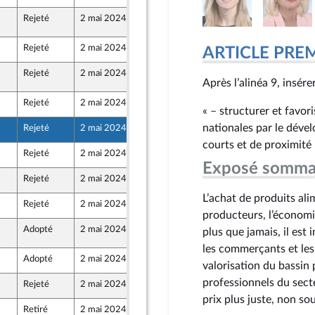
Rejeté
2 mai 2024
29 avril 2024
ppement durable et de l'aménagement du territoire
orteure de la commission du développement durable et de l'aménagement du ter
Rejeté
2 mai 2024
26 avril 2024
ARTICLE PRE
Rejeté
2 mai 2024
29 avril 2024
ppement durable et de l'aménagement du territoire
orteure de la commission du développement durable et de l'aménagement du ter
Après l’alinéa 9, insérer
Rejeté
2 mai 2024
26 avril 2024
« – structurer et favor
nationales par le dével
Rejeté
2 mai 2024
24 avril 2024
courts et de proximité 
Rejeté
2 mai 2024
26 avril 2024
e Union Populaire écologique et sociale
Exposé somma
Rejeté
2 mai 2024
26 avril 2024
e Union Populaire écologique et sociale
L’achat de produits al
Rejeté
2 mai 2024
26 avril 2024
producteurs, l’économi
Adopté
2 mai 2024
29 avril 2024
ppement durable et de l'aménagement du territoire
plus que jamais, il est
orteure de la commission du développement durable et de l'aménagement du ter
les commerçants et les 
Adopté
2 mai 2024
26 avril 2024
valorisation du bassin 
professionnels du sect
Rejeté
2 mai 2024
26 avril 2024
prix plus juste, non so
Retiré
2 mai 2024
26 avril 2024