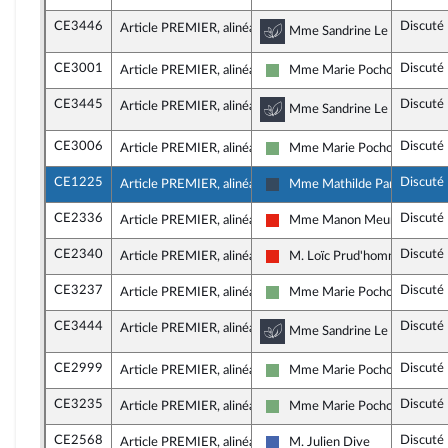
CE3446
Discuté
Article PREMIER, alinéa 9
Commission du dévelo
Mme Sandrine Le Feur, rapp
CE3001
Discuté
Article PREMIER, alinéa 9
Mme Marie Pochon
Écologiste - NUPES
CE3445
Discuté
Article PREMIER, alinéa 9
Commission du dévelo
Mme Sandrine Le Feur, rapp
CE3006
Discuté
Article PREMIER, alinéa 9
Mme Marie Pochon
Écologiste - NUPES
CE1225
Discuté
Article PREMIER, alinéa 9
Mme Mathilde Paris
Rassemblement National
CE2336
Discuté
Article PREMIER, alinéa 9
Mme Manon Meunier
La France insoumise - Nouvell
CE2340
Discuté
Article PREMIER, alinéa 9
M. Loïc Prud'homme
La France insoumise - Nouvell
CE3237
Discuté
Article PREMIER, alinéa 9
Mme Marie Pochon
Écologiste - NUPES
CE3444
Discuté
Article PREMIER, alinéa 9
Commission du dévelo
Mme Sandrine Le Feur, rapp
CE2999
Discuté
Article PREMIER, alinéa 9
Mme Marie Pochon
Écologiste - NUPES
CE3235
Discuté
Article PREMIER, alinéa 9
Mme Marie Pochon
Écologiste - NUPES
CE2568
Discuté
Article PREMIER, alinéa 10
M. Julien Dive