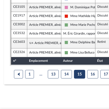
Les Républicains
CE3105
Discuté
Article PREMIER, alinéa 10
M. Dominique Potier
Socialistes et apparentés
CE1917
Discuté
Article PREMIER, alinéa 10
Mme Mathilde Hignet
La France insoumise - Nouvell
CE3002
Discuté
Article PREMIER, alinéa 10
Mme Marie Pochon
Écologiste - NUPES
CE3532
Discuté
Article PREMIER, alinéa 10
M. Éric Girardin, rapporteur
CE3603
Retiré
Sous-amendement de l'amendement n°C
Mme Delphine Batho
Article PREMIER, alinéa 10
Écologiste - NUPES
CE2326
Discuté
Article PREMIER, alinéa 10
Mme Lisa Belluco
Écologiste - NUPES
n°
Emplacement
Auteur
État
1
...
13
14
15
16
17