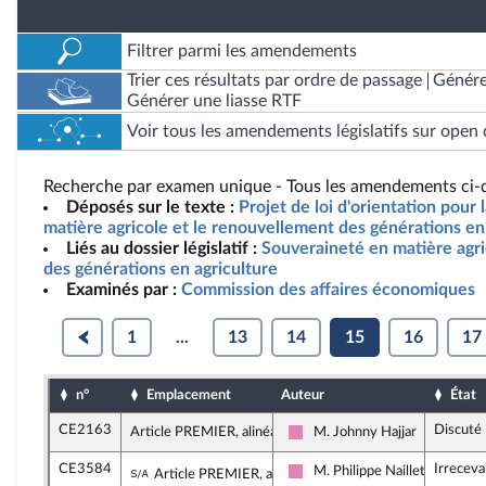
Filtrer parmi les amendements
Trier ces résultats par ordre de passage
Génére
Générer une liasse RTF
Voir tous les amendements législatifs sur open 
Recherche par examen unique - Tous les amendements ci-d
Déposés sur le texte :
Projet de loi d'orientation pour
matière agricole et le renouvellement des générations en 
Liés au dossier législatif :
Souveraineté en matière agr
des générations en agriculture
Examinés par :
Commission des affaires économiques
1
...
13
14
15
16
17
n°
Emplacement
Auteur
État
CE2163
Discuté
Article PREMIER, alinéa 9
M. Johnny Hajjar
Socialistes et apparentés
CE3584
Irreceva
Sous-amendement de l'amendement n°C
M. Philippe Naillet
Article PREMIER, alinéa 9
Socialistes et apparentés