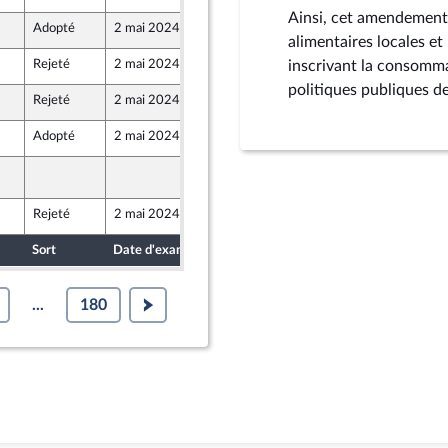
Ainsi, cet amendement
Adopté
2 mai 2024
26 avril 2024
alimentaires locales et 
Rejeté
2 mai 2024
26 avril 2024
inscrivant la consommat
e Union Populaire écologique et sociale
politiques publiques d
Rejeté
2 mai 2024
26 avril 2024
Adopté
2 mai 2024
30 avril 2024
2 mai 2024
E3532
Rejeté
2 mai 2024
26 avril 2024
Sort
Date d'examen
Date de dépôt
...
180