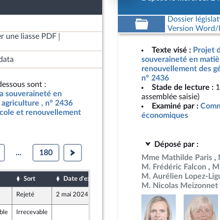
Dossier législat
Version Word/L
r une liasse PDF
Texte visé :
Projet d
data
souveraineté en matièr
renouvellement des gén
n° 2436
essous sont :
Stade de lecture :
1
 la souveraineté en
assemblée saisie)
agriculture , n° 2436
Examiné par :
Commi
icole et renouvellement
économiques
Déposé par :
...
180
Mme Mathilde Paris
M. Frédéric Falcon
M
M. Aurélien Lopez-Lig
Sort
Date d'examen
Date de dépôt
M. Nicolas Meizonnet
Rejeté
2 mai 2024
26 avril 2024
ble
Irrecevable
2 mai 2024
E2163