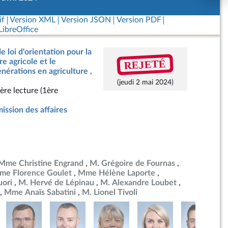
if
Version XML
Version JSON
Version PDF
ibreOffice
e loi d'orientation pour la
REJETÉ
e agricole et le
érations en agriculture ,
(jeudi 2 mai 2024)
ère lecture (1ère
ssion des affaires
Mme Christine Engrand
M. Grégoire de Fournas
me Florence Goulet
Mme Hélène Laporte
uori
M. Hervé de Lépinau
M. Alexandre Loubet
Mme Anaïs Sabatini
M. Lionel Tivoli