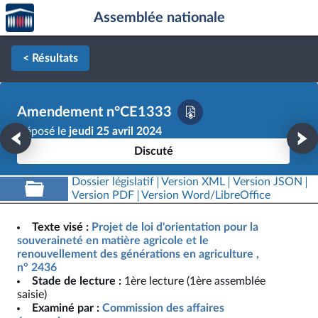
Accèder
Aller au contenu
Aller en bas de la page
Assemblée nationale
à la
page
d'accueil
< Résultats
Amendement n°CE1333
Déposé le
jeudi 25 avril 2024
Discuté
Dossier législatif
Version XML
Version JSON
Version PDF
Version Word/LibreOffice
Texte visé :
Projet de loi d'orientation pour la
souveraineté en matière agricole et le
renouvellement des générations en agriculture ,
n° 2436
Stade de lecture :
1ère lecture (1ère assemblée
saisie)
Examiné par :
Commission des affaires