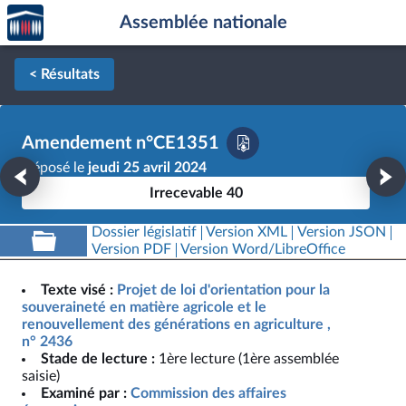
Accèder
Aller au contenu
Aller en bas de la page
Assemblée nationale
à la
page
d'accueil
< Résultats
Amendement n°CE1351
Déposé le
jeudi 25 avril 2024
Irrecevable 40
Dossier législatif
Version XML
Version JSON
Version PDF
Version Word/LibreOffice
Texte visé :
Projet de loi d'orientation pour la
souveraineté en matière agricole et le
renouvellement des générations en agriculture ,
n° 2436
Stade de lecture :
1ère lecture (1ère assemblée
saisie)
Examiné par :
Commission des affaires