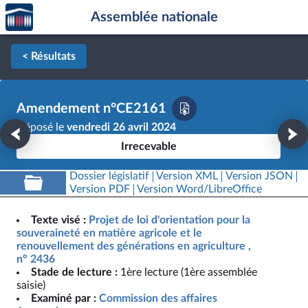
Accèder
Aller au contenu
Aller en bas de la page
Assemblée nationale
à la
page
d'accueil
< Résultats
Amendement n°CE2161
Déposé le
vendredi 26 avril 2024
Irrecevable
Dossier législatif
Version XML
Version JSON
Version PDF
Version Word/LibreOffice
Texte visé :
Projet de loi d'orientation pour la
souveraineté en matière agricole et le
renouvellement des générations en agriculture ,
n° 2436
Stade de lecture :
1ère lecture (1ère assemblée
saisie)
Examiné par :
Commission des affaires