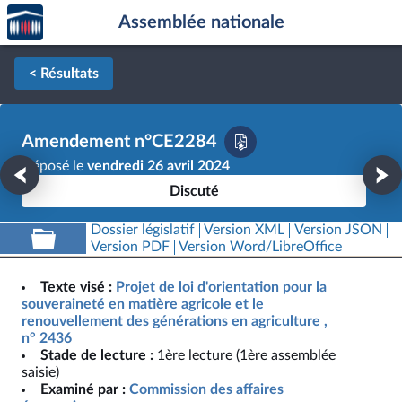
Accèder
Aller au contenu
Aller en bas de la page
Assemblée nationale
à la
page
d'accueil
< Résultats
Amendement n°CE2284
Déposé le
vendredi 26 avril 2024
Discuté
Dossier législatif
Version XML
Version JSON
Version PDF
Version Word/LibreOffice
Texte visé :
Projet de loi d'orientation pour la
souveraineté en matière agricole et le
renouvellement des générations en agriculture ,
n° 2436
Stade de lecture :
1ère lecture (1ère assemblée
saisie)
Examiné par :
Commission des affaires