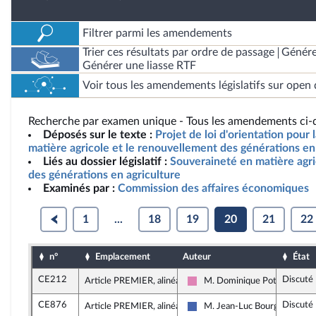
Filtrer parmi les amendements
Trier ces résultats par ordre de passage
Génére
Générer une liasse RTF
Voir tous les amendements législatifs sur open 
Recherche par examen unique - Tous les amendements ci-d
Déposés sur le texte :
Projet de loi d'orientation pour
matière agricole et le renouvellement des générations en 
Liés au dossier législatif :
Souveraineté en matière agr
des générations en agriculture
Examinés par :
Commission des affaires économiques
1
...
18
19
20
21
22
n°
Emplacement
Auteur
État
CE212
Discuté
Article PREMIER, alinéa 13
M. Dominique Potier
Socialistes et apparentés
CE876
Discuté
Article PREMIER, alinéa 13
M. Jean-Luc Bourgeaux
Les Républicains