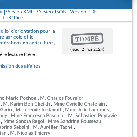
if
Version XML
Version JSON
Version PDF
ibreOffice
e loi d'orientation pour la
TOMBÉ
e agricole et le
érations en agriculture ,
(jeudi 2 mai 2024)
ère lecture (1ère
ssion des affaires
e Marie Pochon
M. Charles Fournier
M. Karim Ben Cheikh
Mme Cyrielle Chatelain
Garin
M. Jérémie Iordanoff
Mme Julie Laernoes
ndy
Mme Francesca Pasquini
M. Sébastien Peytavie
Mme Sandra Regol
Mme Sandrine Rousseau
brina Sebaihi
M. Aurélien Taché
ian
M. Nicolas Thierry