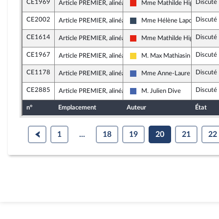
CE1969
Discuté
Article PREMIER, alinéa 13
Mme Mathilde Hignet
La France insoumise - Nouvell
CE2002
Discuté
Article PREMIER, alinéa 13
Mme Hélène Laporte
Rassemblement National
CE1614
Discuté
Article PREMIER, alinéa 13
Mme Mathilde Hignet
La France insoumise - Nouvell
CE1967
Discuté
Article PREMIER, alinéa 13
M. Max Mathiasin
Libertés, Indépendants, Outre
CE1178
Discuté
Article PREMIER, alinéa 13
Mme Anne-Laure Blin
Les Républicains
CE2885
Discuté
Article PREMIER, alinéa 13
M. Julien Dive
Les Républicains
n°
Emplacement
Auteur
État
1
...
18
19
20
21
22