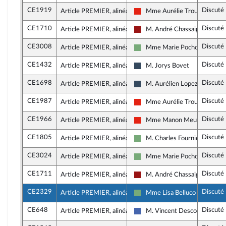
CE1919
Discuté
Article PREMIER, alinéa 13
Mme Aurélie Trouvé
La France insoumise - Nouvell
CE1710
Discuté
Article PREMIER, alinéa 13
M. André Chassaigne
Gauche démocrate et républi
CE3008
Discuté
Article PREMIER, alinéa 13
Mme Marie Pochon
Écologiste - NUPES
CE1432
Discuté
Article PREMIER, alinéa 13
M. Jorys Bovet
Rassemblement National
CE1698
Discuté
Article PREMIER, alinéa 13
M. Aurélien Lopez-Liguori
Rassemblement National
CE1987
Discuté
Article PREMIER, alinéa 13
Mme Aurélie Trouvé
La France insoumise - Nouvell
CE1966
Discuté
Article PREMIER, alinéa 13
Mme Manon Meunier
La France insoumise - Nouvell
CE1805
Discuté
Article PREMIER, alinéa 13
M. Charles Fournier
Écologiste - NUPES
CE3024
Discuté
Article PREMIER, alinéa 13
Mme Marie Pochon
Écologiste - NUPES
CE1711
Discuté
Article PREMIER, alinéa 13
M. André Chassaigne
Gauche démocrate et républi
CE2329
Discuté
Article PREMIER, alinéa 13
Mme Lisa Belluco
Écologiste - NUPES
CE648
Discuté
Article PREMIER, alinéa 13
M. Vincent Descoeur
Les Républicains