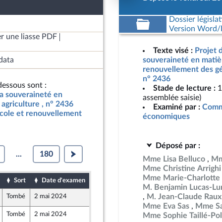
Dossier législat
Version Word/L
r une liasse PDF
Texte visé :
Projet d
data
souveraineté en matièr
renouvellement des gén
n° 2436
essous sont :
Stade de lecture :
1
 la souveraineté en
assemblée saisie)
agriculture , n° 2436
Examiné par :
Commi
icole et renouvellement
économiques
Déposé par :
...
180
Mme Lisa Belluco
Mm
Mme Christine Arrighi
Mme Marie-Charlotte 
Sort
Date d'examen
Date de dépôt
M. Benjamin Lucas-Lu
M. Jean-Claude Raux
Tombé
2 mai 2024
17 avril 2024
Mme Eva Sas
Mme Sa
Tombé
2 mai 2024
23 avril 2024
Mme Sophie Taillé-Pol