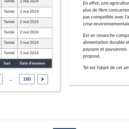
Tombé
2 mai 2024
26 avril 2024
En effet, une agricultu
e Union Populaire écologique et sociale
plus de libre concurren
Tombé
2 mai 2024
26 avril 2024
pas compatible avec l’au
Tombé
2 mai 2024
25 avril 2024
crise environnementale
e Union Populaire écologique et sociale
Tombé
2 mai 2024
26 avril 2024
Est en revanche compat
-mer et Territoires
alimentation durable e
Tombé
2 mai 2024
24 avril 2024
paysans et paysannes. 
Tombé
2 mai 2024
26 avril 2024
proposé.
Sort
Date d'examen
Date de dépôt
Tel est l’objet de cet 
...
180