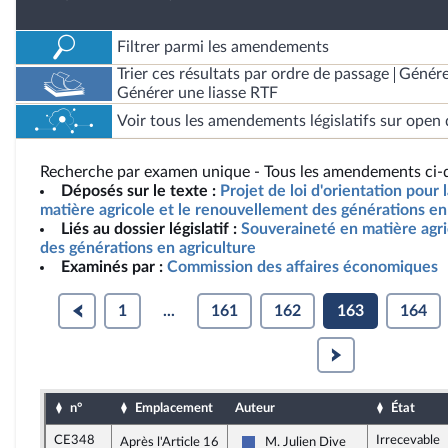
Filtrer parmi les amendements
Trier ces résultats par ordre de passage
Génére
Générer une liasse RTF
Voir tous les amendements législatifs sur open 
Recherche par examen unique - Tous les amendements ci-d
Déposés sur le texte :
Projet de loi d'orientation pour
matière agricole et le renouvellement des générations en 
Liés au dossier législatif :
Souveraineté en matière agr
des générations en agriculture
Examinés par :
Commission des affaires économiques
1
...
161
162
163
164
n°
Emplacement
Auteur
État
CE348
Irrecevable
Après l'Article 16
M. Julien Dive