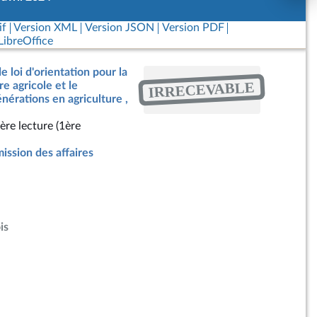
if
Version XML
Version JSON
Version PDF
ibreOffice
e loi d'orientation pour la
IRRECEVABLE
e agricole et le
érations en agriculture ,
ère lecture (1ère
ssion des affaires
is