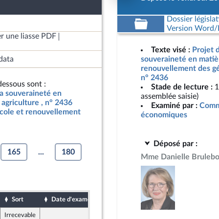
Dossier législat
Version Word/L
r une liasse PDF
Texte visé :
Projet d
data
souveraineté en matièr
renouvellement des gén
n° 2436
essous sont :
Stade de lecture :
1
 la souveraineté en
assemblée saisie)
agriculture , n° 2436
Examiné par :
Commi
icole et renouvellement
économiques
Déposé par :
165
...
180
Mme Danielle Brulebo
Sort
Date d'examen
Date de dépôt
Irrecevable
18 avril 2024