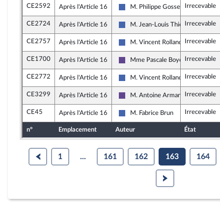
CE2592
Irrecevable
Après l'Article 16
M. Philippe Gosselin
Les Républicains
CE2724
Irrecevable
Après l'Article 16
M. Jean-Louis Thiériot
Les Républicains
CE2757
Irrecevable
Après l'Article 16
M. Vincent Rolland
Les Républicains
CE1700
Irrecevable
Après l'Article 16
Mme Pascale Boyer
Renaissance
CE2772
Irrecevable
Après l'Article 16
M. Vincent Rolland
Les Républicains
CE3299
Irrecevable
Après l'Article 16
M. Antoine Armand
Renaissance
CE45
Irrecevable
Après l'Article 16
M. Fabrice Brun
Les Républicains
n°
Emplacement
Auteur
État
1
...
161
162
163
164