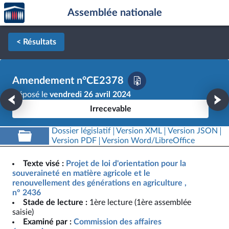
Accèder
Aller au contenu
Aller en bas de la page
Assemblée nationale
à la
page
d'accueil
< Résultats
Amendement n°CE2378
Déposé le
vendredi 26 avril 2024
Irrecevable
Dossier législatif
Version XML
Version JSON
Version PDF
Version Word/LibreOffice
Texte visé :
Projet de loi d'orientation pour la
souveraineté en matière agricole et le
renouvellement des générations en agriculture ,
n° 2436
Stade de lecture :
1ère lecture (1ère assemblée
saisie)
Examiné par :
Commission des affaires