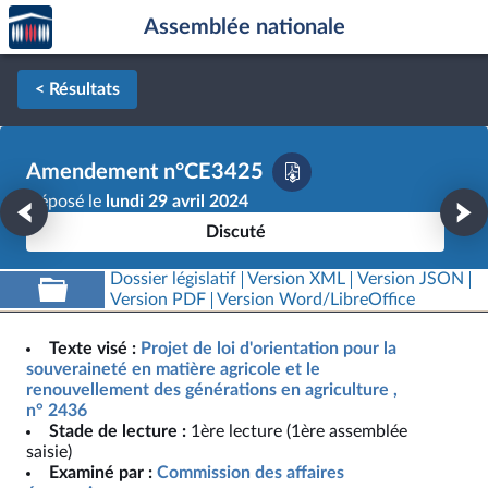
Accèder
Aller au contenu
Aller en bas de la page
Assemblée nationale
à la
page
d'accueil
< Résultats
Amendement n°CE3425
Déposé le
lundi 29 avril 2024
Discuté
Dossier législatif
Version XML
Version JSON
Version PDF
Version Word/LibreOffice
Texte visé :
Projet de loi d'orientation pour la
souveraineté en matière agricole et le
renouvellement des générations en agriculture ,
n° 2436
Stade de lecture :
1ère lecture (1ère assemblée
saisie)
Examiné par :
Commission des affaires