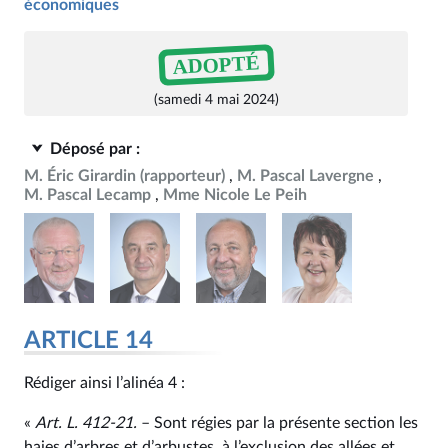
économiques
ADOPTÉ
(samedi 4 mai 2024)
Déposé par :
M. Éric Girardin
(rapporteur)
M. Pascal Lavergne
M. Pascal Lecamp
Mme Nicole Le Peih
ARTICLE 14
Rédiger ainsi l’alinéa 4 :
«
Art. L. 412‑21.
– Sont régies par la présente section les
haies d’arbres et d’arbustes, à l’exclusion des allées et