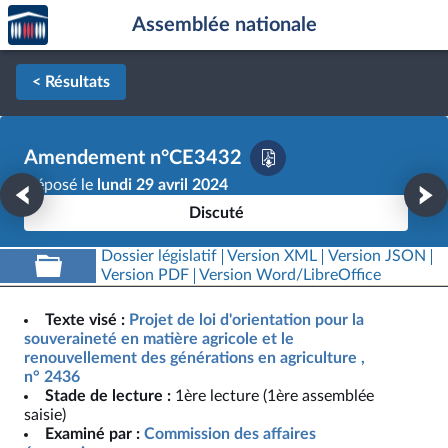
Accèder
Aller au contenu
Aller en bas de la page
Assemblée nationale
à la
page
d'accueil
< Résultats
Amendement n°CE3432
Déposé le
lundi 29 avril 2024
Discuté
Dossier législatif
Version XML
Version JSON
Version PDF
Version Word/LibreOffice
Texte visé :
Projet de loi d'orientation pour la
souveraineté en matière agricole et le
renouvellement des générations en agriculture ,
n° 2436
Stade de lecture :
1ère lecture (1ère assemblée
saisie)
Examiné par :
Commission des affaires