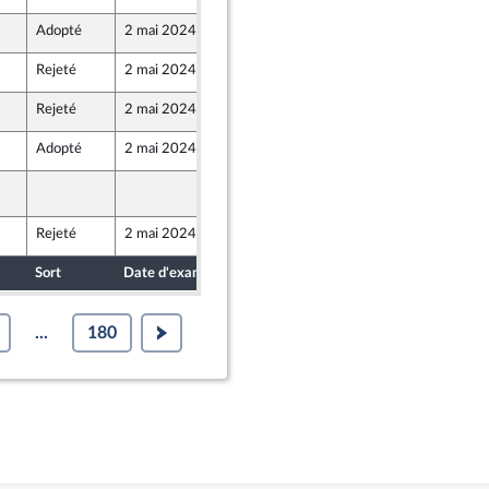
Adopté
2 mai 2024
26 avril 2024
Rejeté
2 mai 2024
26 avril 2024
e Union Populaire écologique et sociale
Rejeté
2 mai 2024
26 avril 2024
Adopté
2 mai 2024
30 avril 2024
2 mai 2024
E3532
Rejeté
2 mai 2024
26 avril 2024
Sort
Date d'examen
Date de dépôt
...
180