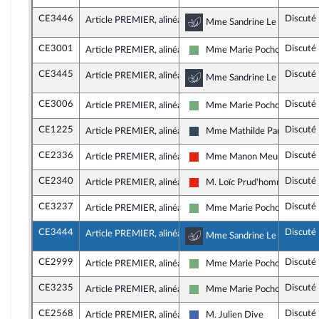
CE3446
Discuté
Article PREMIER, alinéa 9
Commission du dévelo
Mme Sandrine Le Feur, rapp
CE3001
Discuté
Article PREMIER, alinéa 9
Mme Marie Pochon
Écologiste - NUPES
CE3445
Discuté
Article PREMIER, alinéa 9
Commission du dévelo
Mme Sandrine Le Feur, rapp
CE3006
Discuté
Article PREMIER, alinéa 9
Mme Marie Pochon
Écologiste - NUPES
CE1225
Discuté
Article PREMIER, alinéa 9
Mme Mathilde Paris
Rassemblement National
CE2336
Discuté
Article PREMIER, alinéa 9
Mme Manon Meunier
La France insoumise - Nouvell
CE2340
Discuté
Article PREMIER, alinéa 9
M. Loïc Prud'homme
La France insoumise - Nouvell
CE3237
Discuté
Article PREMIER, alinéa 9
Mme Marie Pochon
Écologiste - NUPES
CE3444
Discuté
Article PREMIER, alinéa 9
Commission du dévelo
Mme Sandrine Le Feur, rapp
CE2999
Discuté
Article PREMIER, alinéa 9
Mme Marie Pochon
Écologiste - NUPES
CE3235
Discuté
Article PREMIER, alinéa 9
Mme Marie Pochon
Écologiste - NUPES
CE2568
Discuté
Article PREMIER, alinéa 10
M. Julien Dive