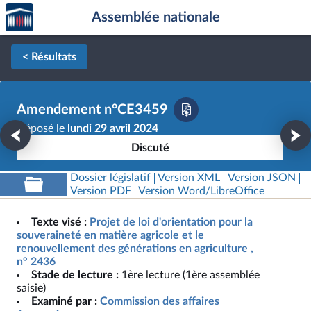
Accèder
Aller au contenu
Aller en bas de la page
Assemblée nationale
à la
page
d'accueil
< Résultats
Amendement n°CE3459
Déposé le
lundi 29 avril 2024
Discuté
Dossier législatif
Version XML
Version JSON
Version PDF
Version Word/LibreOffice
Texte visé :
Projet de loi d'orientation pour la
souveraineté en matière agricole et le
renouvellement des générations en agriculture ,
n° 2436
Stade de lecture :
1ère lecture (1ère assemblée
saisie)
Examiné par :
Commission des affaires