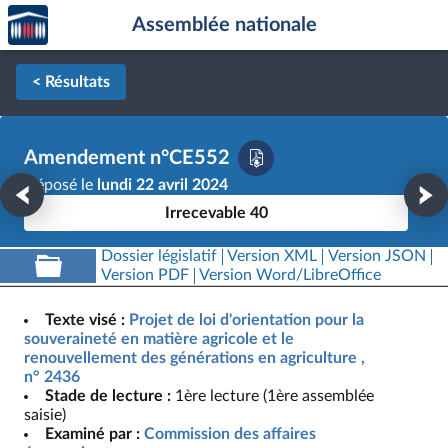
Accèder
Aller au contenu
Aller en bas de la page
Assemblée nationale
à la
page
d'accueil
< Résultats
Amendement n°CE552
Déposé le
lundi 22 avril 2024
Irrecevable 40
Dossier législatif
Version XML
Version JSON
Version PDF
Version Word/LibreOffice
Texte visé :
Projet de loi d'orientation pour la
souveraineté en matière agricole et le
renouvellement des générations en agriculture ,
n° 2436
Stade de lecture :
1ère lecture (1ère assemblée
saisie)
Examiné par :
Commission des affaires