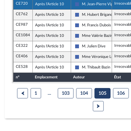
CE720
Irrecevab
Après l'Article 10
M. Jean-Pierre Vigier
Les Républicains
CE762
Irrecevab
Après l'Article 10
M. Hubert Brigand
Les Républicains
CE987
Irrecevab
Après l'Article 10
M. Francis Dubois
Les Républicains
CE1084
Irrecevab
Après l'Article 10
Mme Valérie Bazin-Malgras
Les Républicains
CE322
Irrecevab
Après l'Article 10
M. Julien Dive
Les Républicains
CE406
Irrecevab
Après l'Article 10
Mme Véronique Louwagie
Les Républicains
CE528
Irrecevab
Après l'Article 10
M. Thibault Bazin
Les Républicains
n°
Emplacement
Auteur
État
1
...
103
104
105
106