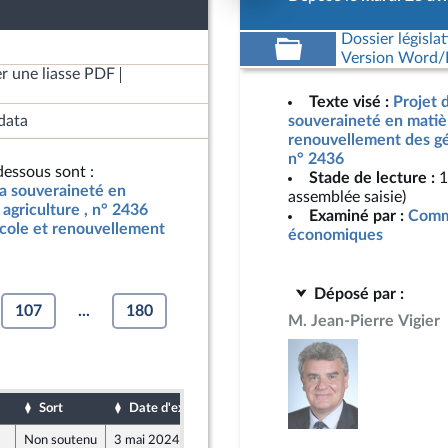
Dossier législat
Version Word/L
r une liasse PDF
Texte visé :
Projet d
data
souveraineté en matièr
renouvellement des gén
n° 2436
essous sont :
Stade de lecture :
1
 la souveraineté en
assemblée saisie)
agriculture , n° 2436
Examiné par :
Commi
icole et renouvellement
économiques
Déposé par :
107
...
180
M. Jean-Pierre Vigier
Sort
Date d'examen
Date de dépôt
Non soutenu
3 mai 2024
16 avril 2024