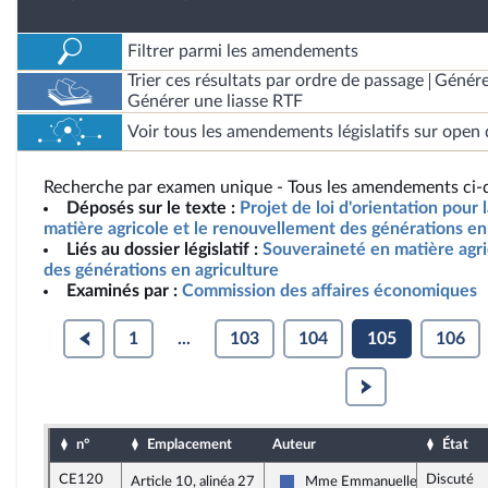
Filtrer parmi les amendements
Trier ces résultats par ordre de passage
Génére
Générer une liasse RTF
Voir tous les amendements législatifs sur open 
Recherche par examen unique - Tous les amendements ci-d
Déposés sur le texte :
Projet de loi d'orientation pour
matière agricole et le renouvellement des générations en 
Liés au dossier législatif :
Souveraineté en matière agr
des générations en agriculture
Examinés par :
Commission des affaires économiques
1
...
103
104
105
106
n°
Emplacement
Auteur
État
CE120
Discuté
Article 10, alinéa 27
Mme Emmanuelle Anthoine