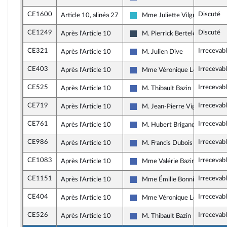
Les Républicains
CE1600
Discuté
Article 10, alinéa 27
Mme Juliette Vilgrain
Horizons et apparentés
CE1249
Discuté
Après l'Article 10
M. Pierrick Berteloot
Rassemblement National
CE321
Irrecevab
Après l'Article 10
M. Julien Dive
Les Républicains
CE403
Irrecevab
Après l'Article 10
Mme Véronique Louwagie
Les Républicains
CE525
Irrecevab
Après l'Article 10
M. Thibault Bazin
Les Républicains
CE719
Irrecevab
Après l'Article 10
M. Jean-Pierre Vigier
Les Républicains
CE761
Irrecevab
Après l'Article 10
M. Hubert Brigand
Les Républicains
CE986
Irrecevab
Après l'Article 10
M. Francis Dubois
Les Républicains
CE1083
Irrecevab
Après l'Article 10
Mme Valérie Bazin-Malgras
Les Républicains
CE1151
Irrecevab
Après l'Article 10
Mme Émilie Bonnivard
Les Républicains
CE404
Irrecevab
Après l'Article 10
Mme Véronique Louwagie
Les Républicains
CE526
Irrecevab
Après l'Article 10
M. Thibault Bazin
Les Républicains