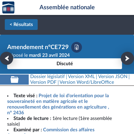
Accèder
Aller au contenu
Aller en bas de la page
Assemblée nationale
à la
page
d'accueil
< Résultats
Amendement n°CE729
Déposé le
mardi 23 avril 2024
Discuté
Dossier législatif
Version XML
Version JSON
Version PDF
Version Word/LibreOffice
Texte visé :
Projet de loi d'orientation pour la
souveraineté en matière agricole et le
renouvellement des générations en agriculture ,
n° 2436
Stade de lecture :
1ère lecture (1ère assemblée
saisie)
Examiné par :
Commission des affaires