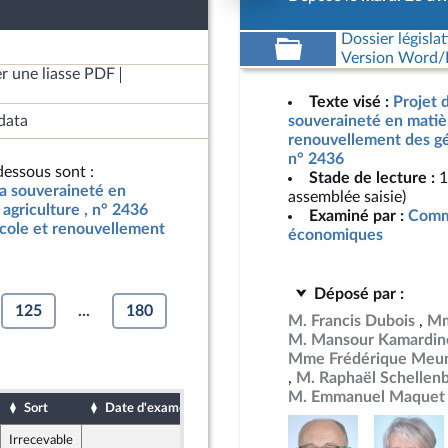
Dossier législat
Version Word/L
r une liasse PDF
Texte visé :
Projet d
data
souveraineté en matièr
renouvellement des gén
n° 2436
essous sont :
Stade de lecture :
1
 la souveraineté en
assemblée saisie)
agriculture , n° 2436
Examiné par :
Commi
icole et renouvellement
économiques
Déposé par :
125
...
180
M. Francis Dubois
Mm
M. Mansour Kamardin
Mme Frédérique Meun
M. Raphaël Schellen
M. Emmanuel Maquet
Sort
Date d'examen
Date de dépôt
Irrecevable
24 avril 2024