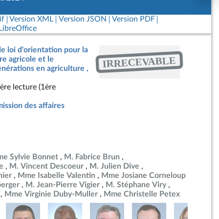
if
Version XML
Version JSON
Version PDF
ibreOffice
e loi d'orientation pour la
IRRECEVABLE
e agricole et le
érations en agriculture ,
ère lecture (1ère
ssion des affaires
e Sylvie Bonnet
M. Fabrice Brun
e
M. Vincent Descoeur
M. Julien Dive
ier
Mme Isabelle Valentin
Mme Josiane Corneloup
berger
M. Jean-Pierre Vigier
M. Stéphane Viry
Mme Virginie Duby-Muller
Mme Christelle Petex