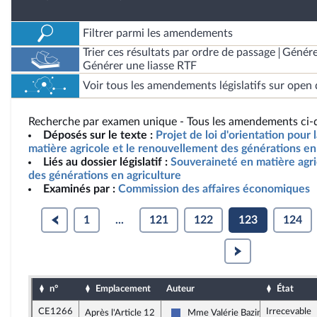
Filtrer parmi les amendements
Trier ces résultats par ordre de passage
Génére
Générer une liasse RTF
Voir tous les amendements législatifs sur open 
Recherche par examen unique - Tous les amendements ci-d
Déposés sur le texte :
Projet de loi d'orientation pour
matière agricole et le renouvellement des générations en 
Liés au dossier législatif :
Souveraineté en matière agr
des générations en agriculture
Examinés par :
Commission des affaires économiques
1
...
121
122
123
124
n°
Emplacement
Auteur
État
CE1266
Irrecevable
Après l'Article 12
Mme Valérie Bazin-Malgras