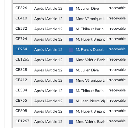
Les Républicains
CE326
Irrecevable
Après l'Article 12
M. Julien Dive
Les Républicains
CE410
Irrecevable
Après l'Article 12
Mme Véronique Louwagie
Les Républicains
CE532
Irrecevable
Après l'Article 12
M. Thibault Bazin
Les Républicains
CE794
Irrecevable
Après l'Article 12
M. Hubert Brigand
Les Républicains
CE954
Irrecevable
Après l'Article 12
M. Francis Dubois
Les Républicains
CE1265
Irrecevable
Après l'Article 12
Mme Valérie Bazin-Malgras
Les Républicains
CE328
Irrecevable
Après l'Article 12
M. Julien Dive
Les Républicains
CE412
Irrecevable
Après l'Article 12
Mme Véronique Louwagie
Les Républicains
CE534
Irrecevable
Après l'Article 12
M. Thibault Bazin
Les Républicains
CE755
Irrecevable
Après l'Article 12
M. Jean-Pierre Vigier
Les Républicains
CE808
Irrecevable
Après l'Article 12
M. Hubert Brigand
Les Républicains
CE1267
Irrecevable
Après l'Article 12
Mme Valérie Bazin-Malgras
Les Républicains