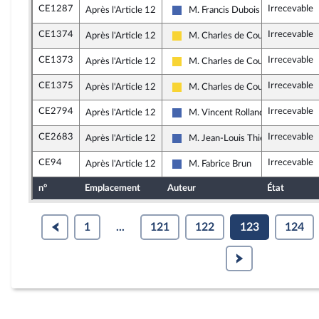
CE1287
Irrecevable
Après l'Article 12
M. Francis Dubois
Les Républicains
CE1374
Irrecevable
Après l'Article 12
M. Charles de Courson
Libertés, Indépendants, Outre-mer
CE1373
Irrecevable
Après l'Article 12
M. Charles de Courson
Libertés, Indépendants, Outre-mer
CE1375
Irrecevable
Après l'Article 12
M. Charles de Courson
Libertés, Indépendants, Outre-mer
CE2794
Irrecevable
Après l'Article 12
M. Vincent Rolland
Les Républicains
CE2683
Irrecevable
Après l'Article 12
M. Jean-Louis Thiériot
Les Républicains
CE94
Irrecevable
Après l'Article 12
M. Fabrice Brun
Les Républicains
n°
Emplacement
Auteur
État
1
...
121
122
123
124