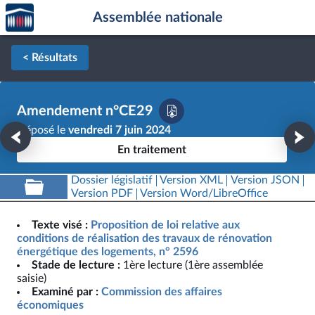
Accèder
Aller au contenu
Aller en bas de la page
Assemblée nationale
à la
page
d'accueil
< Résultats
Amendement n°CE29
Déposé le
vendredi 7 juin 2024
En traitement
Dossier législatif
Version XML
Version JSON
Version PDF
Version Word/LibreOffice
Texte visé :
Proposition de loi relative aux
conditions de réalisation des travaux de rénovation
énergétique des logements, n° 2596
Stade de lecture :
1ère lecture (1ère assemblée
saisie)
Examiné par :
Commission des affaires
économiques