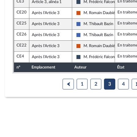
CE3
En traitem
Article 3, alinéa 1
M. Frédéric Falcon
Rassemblement National
CE20
En traitem
Après l'Article 3
M. Romain Daubié
Démocrate (MoDem et Indépend
CE25
En traitem
Après l'Article 3
M. Thibault Bazin
Les Républicains
CE26
En traitem
Après l'Article 3
M. Thibault Bazin
Les Républicains
CE22
En traitem
Après l'Article 3
M. Romain Daubié
Démocrate (MoDem et Indépend
CE4
En traitem
Après l'Article 3
M. Frédéric Falcon
Rassemblement National
n°
Emplacement
Auteur
État
1
2
3
4