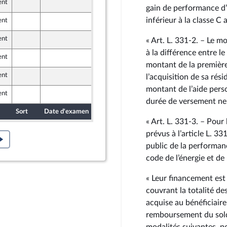
ent
5 juin 2024
gain de performance d’
inférieur à la classe C 
ent
7 juin 2024
ants)
ent
7 juin 2024
« Art. L. 331‑2. – Le mo
à la différence entre le
ent
7 juin 2024
montant de la première
ent
7 juin 2024
l’acquisition de sa ré
ants)
montant de l’aide pers
ent
5 juin 2024
durée de versement ne 
Sort
Date d'examen
Date de dépôt
« Art. L. 331‑3. – Pour
prévus à l’article L. 3
public de la performanc
code de l’énergie et de 
« Leur financement est
couvrant la totalité de
acquise au bénéficiair
remboursement du solde
modalités suivantes, po