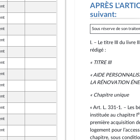
APRÈS L'ARTICL
ent
6 juin 2024
suivant:
ent
8 juin 2024
fert
Sous réserve de son traitem
ent
8 juin 2024
fert
ent
8 juin 2024
fert
I. – Le titre III du livr
rédigé :
ent
8 juin 2024
ants)
« TITRE III
ent
6 juin 2024
ent
7 juin 2024
« AIDE PERSONNALIS
LA RÉNOVATION ÉNE
ent
7 juin 2024
« Chapitre unique
ent
7 juin 2024
« Art. L. 331‑1. – Les 
ent
7 juin 2024
e
instituée au chapitre I
ent
7 juin 2024
première acquisition de
logement pour l’access
ent
8 juin 2024
r et Territoires
chapitre, sous conditi