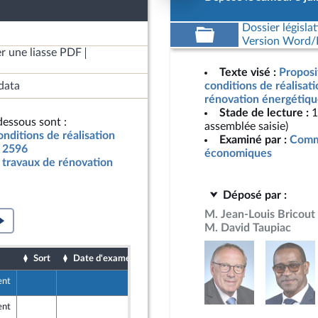
Dossier législat
Version Word/L
r une liasse PDF
Texte visé :
Proposit
data
conditions de réalisat
rénovation énergétiqu
Stade de lecture :
1
essous sont :
assemblée saisie)
onditions de réalisation
Examiné par :
Commi
° 2596
économiques
s travaux de rénovation
Déposé par :
M. Jean-Louis Bricout
M. David Taupiac
Sort
Date d'examen
Date de dépôt
ent
8 juin 2024
r et Territoires
ent
7 juin 2024
fert