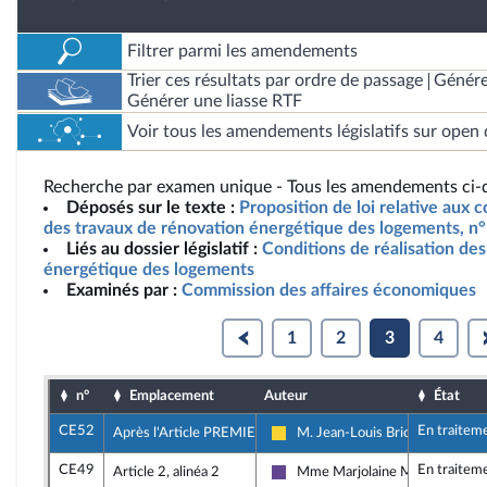
Filtrer parmi les amendements
Trier ces résultats par ordre de passage
Génére
Générer une liasse RTF
Voir tous les amendements législatifs sur open 
Recherche par examen unique - Tous les amendements ci-d
Déposés sur le texte :
Proposition de loi relative aux c
des travaux de rénovation énergétique des logements, n
Liés au dossier législatif :
Conditions de réalisation de
énergétique des logements
Examinés par :
Commission des affaires économiques
1
2
3
4
n°
Emplacement
Auteur
État
CE52
En traitem
Après l'Article PREMIER
M. Jean-Louis Bricout
Libertés, Indépendants, Outre-me
CE49
En traitem
Article 2, alinéa 2
Mme Marjolaine Meynier-Mille
Renaissance