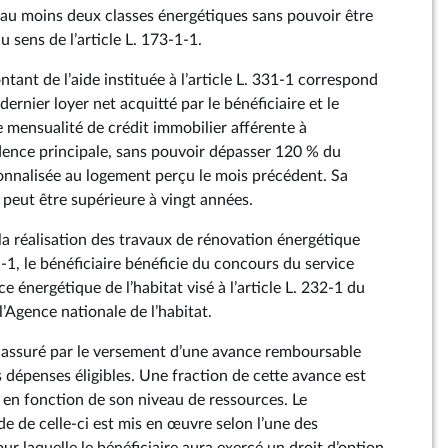
au moins deux classes énergétiques sans pouvoir être
au sens de l’article L. 173‑1‑1.
ntant de l’aide instituée à l’article L. 331‑1 correspond
 dernier loyer net acquitté par le bénéficiaire et le
 mensualité de crédit immobilier afférente à
sidence principale, sans pouvoir dépasser 120 % du
onnalisée au logement perçu le mois précédent. Sa
peut être supérieure à vingt années.
 la réalisation des travaux de rénovation énergétique
31‑1, le bénéficiaire bénéficie du concours du service
e énergétique de l’habitat visé à l’article L. 232‑1 du
l’Agence nationale de l’habitat.
 assuré par le versement d’une avance remboursable
s dépenses éligibles. Une fraction de cette avance est
e en fonction de son niveau de ressources. Le
 de celle‑ci est mis en œuvre selon l’une des
ur laquelle le bénéficiaire aura exercé un droit d’option