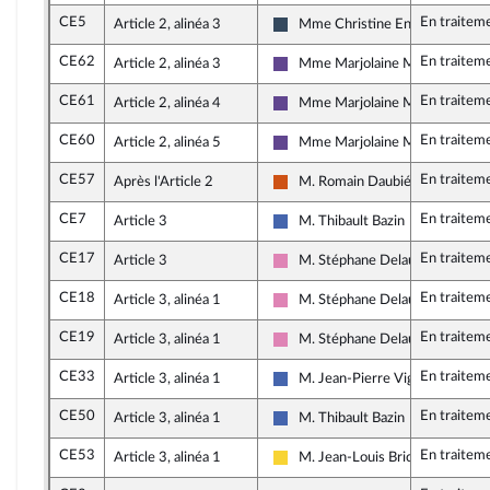
CE5
En traitem
Article 2, alinéa 3
Mme Christine Engrand
Rassemblement National
CE62
En traitem
Article 2, alinéa 3
Mme Marjolaine Meynier-Mille
Renaissance
CE61
En traitem
Article 2, alinéa 4
Mme Marjolaine Meynier-Mille
Renaissance
CE60
En traitem
Article 2, alinéa 5
Mme Marjolaine Meynier-Mille
Renaissance
CE57
En traitem
Après l'Article 2
M. Romain Daubié
Démocrate (MoDem et Indépend
CE7
En traitem
Article 3
M. Thibault Bazin
Les Républicains
CE17
En traitem
Article 3
M. Stéphane Delautrette
Socialistes et apparentés
CE18
En traitem
Article 3, alinéa 1
M. Stéphane Delautrette
Socialistes et apparentés
CE19
En traitem
Article 3, alinéa 1
M. Stéphane Delautrette
Socialistes et apparentés
CE33
En traitem
Article 3, alinéa 1
M. Jean-Pierre Vigier
Les Républicains
CE50
En traitem
Article 3, alinéa 1
M. Thibault Bazin
Les Républicains
CE53
En traitem
Article 3, alinéa 1
M. Jean-Louis Bricout
Libertés, Indépendants, Outre-me