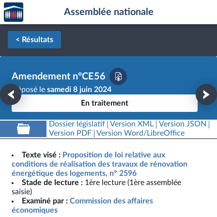
Accèder
Aller au contenu
Aller en bas de la page
Assemblée nationale
à la
page
d'accueil
< Résultats
Amendement n°CE56
Déposé le
samedi 8 juin 2024
En traitement
Dossier législatif
Version XML
Version JSON
Version PDF
Version Word/LibreOffice
Texte visé :
Proposition de loi relative aux
conditions de réalisation des travaux de rénovation
énergétique des logements, n° 2596
Stade de lecture :
1ère lecture (1ère assemblée
saisie)
Examiné par :
Commission des affaires
économiques