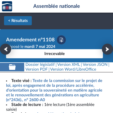
Accèder
Aller au contenu
Aller en bas de la page
Assemblée nationale
à la
page
d'accueil
< Résultats
Amendement n°1108
Déposé le
mardi 7 mai 2024
Irrecevable
Dossier législatif
Version XML
Version JSON
Version PDF
Version Word/LibreOffice
Texte visé :
Texte de la commission sur le projet de
loi, après engagement de la procédure accélérée,
d'orientation pour la souveraineté en matière agricole
et le renouvellement des générations en agriculture
(n°2436)., n° 2600-A0
Stade de lecture :
1ère lecture (1ère assemblée
saisie)