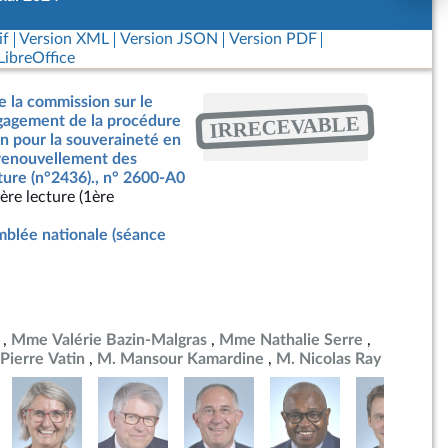
if
Version XML
Version JSON
Version PDF
ibreOffice
e la commission sur le
IRRECEVABLE
ngagement de la procédure
on pour la souveraineté en
 renouvellement des
ture (n°2436)., n° 2600-A0
ère lecture (1ère
blée nationale (séance
Mme Valérie Bazin-Malgras
Mme Nathalie Serre
Pierre Vatin
M. Mansour Kamardine
M. Nicolas Ray