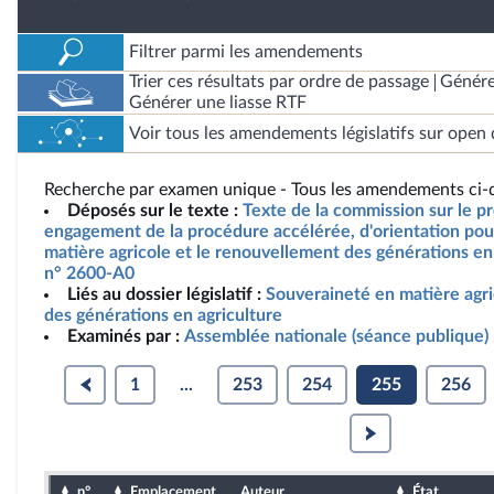
Filtrer parmi les amendements
Trier ces résultats par ordre de passage
Génére
Générer une liasse RTF
Voir tous les amendements législatifs sur open 
Recherche par examen unique - Tous les amendements ci-d
Déposés sur le texte :
Texte de la commission sur le pro
engagement de la procédure accélérée, d'orientation pou
matière agricole et le renouvellement des générations en 
n° 2600-A0
Liés au dossier législatif :
Souveraineté en matière agr
des générations en agriculture
Examinés par :
Assemblée nationale (séance publique)
1
...
253
254
255
256
n°
Emplacement
Auteur
État