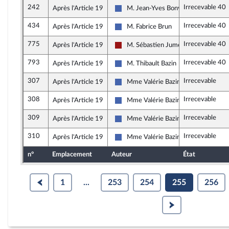
242
Irrecevable 40
Après l'Article 19
M. Jean-Yves Bony
Les Républicains
434
Irrecevable 40
Après l'Article 19
M. Fabrice Brun
Les Républicains
775
Irrecevable 40
Après l'Article 19
M. Sébastien Jumel
Gauche démocrate et républicaine -
793
Irrecevable 40
Après l'Article 19
M. Thibault Bazin
Les Républicains
307
Irrecevable
Après l'Article 19
Mme Valérie Bazin-Malgras
Les Républicains
308
Irrecevable
Après l'Article 19
Mme Valérie Bazin-Malgras
Les Républicains
309
Irrecevable
Après l'Article 19
Mme Valérie Bazin-Malgras
Les Républicains
310
Irrecevable
Après l'Article 19
Mme Valérie Bazin-Malgras
Les Républicains
n°
Emplacement
Auteur
État
1
...
253
254
255
256