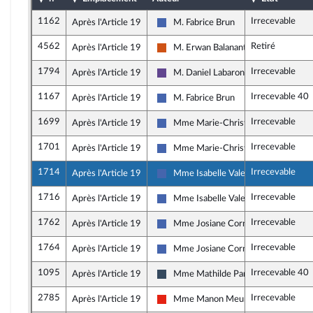
1162
Irrecevable
Après l'Article 19
M. Fabrice Brun
Les Républicains
4562
Retiré
Après l'Article 19
M. Erwan Balanant
Démocrate (MoDem et Indépendants
1794
Irrecevable
Après l'Article 19
M. Daniel Labaronne
Renaissance
1167
Irrecevable 40
Après l'Article 19
M. Fabrice Brun
Les Républicains
1699
Irrecevable
Après l'Article 19
Mme Marie-Christine Dalloz
Les Républicains
1701
Irrecevable
Après l'Article 19
Mme Marie-Christine Dalloz
Les Républicains
1714
Irrecevable
Après l'Article 19
Mme Isabelle Valentin
Les Républicains
1716
Irrecevable
Après l'Article 19
Mme Isabelle Valentin
Les Républicains
1762
Irrecevable
Après l'Article 19
Mme Josiane Corneloup
Les Républicains
1764
Irrecevable
Après l'Article 19
Mme Josiane Corneloup
Les Républicains
1095
Irrecevable 40
Après l'Article 19
Mme Mathilde Paris
Rassemblement National
2785
Irrecevable
Après l'Article 19
Mme Manon Meunier
La France insoumise - Nouvelle Union