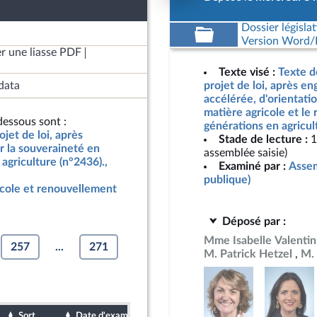
Dossier législat
Version Word/L
r une liasse PDF
Texte visé :
Texte d
data
projet de loi, après e
accélérée, d'orientati
matière agricole et le
essous sont :
générations en agricul
jet de loi, après
Stade de lecture :
1
r la souveraineté en
assemblée saisie)
agriculture (n°2436).,
Examiné par :
Assem
publique)
icole et renouvellement
Déposé par :
Mme Isabelle Valentin
257
...
271
M. Patrick Hetzel
M. 
Sort
Date d'examen
Date de dépôt