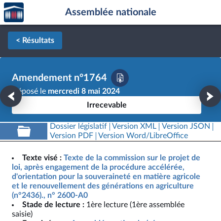
Accèder
Aller au contenu
Aller en bas de la page
Assemblée nationale
à la
page
d'accueil
< Résultats
Amendement n°1764
Déposé le
mercredi 8 mai 2024
Irrecevable
Dossier législatif
Version XML
Version JSON
Version PDF
Version Word/LibreOffice
Texte visé :
Texte de la commission sur le projet de
loi, après engagement de la procédure accélérée,
d'orientation pour la souveraineté en matière agricole
et le renouvellement des générations en agriculture
(n°2436)., n° 2600-A0
Stade de lecture :
1ère lecture (1ère assemblée
saisie)