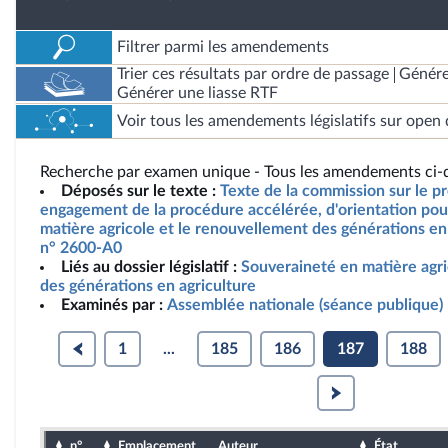
Filtrer parmi les amendements
Trier ces résultats par ordre de passage
Génére
Générer une liasse RTF
Voir tous les amendements législatifs sur open 
Recherche par examen unique - Tous les amendements ci-d
Déposés sur le texte :
Texte de la commission sur le pro
engagement de la procédure accélérée, d'orientation pou
matière agricole et le renouvellement des générations en 
n° 2600-A0
Liés au dossier législatif :
Souveraineté en matière agr
des générations en agriculture
Examinés par :
Assemblée nationale (séance publique)
1
...
185
186
187
188
n°
Emplacement
Auteur
État