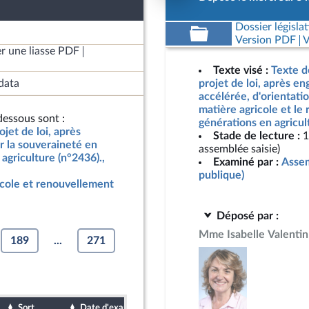
Dossier législat
Version PDF
V
r une liasse PDF
Texte visé :
Texte d
data
projet de loi, après e
accélérée, d'orientati
matière agricole et le
essous sont :
générations en agricul
jet de loi, après
Stade de lecture :
1
r la souveraineté en
assemblée saisie)
agriculture (n°2436).,
Examiné par :
Assem
publique)
icole et renouvellement
Déposé par :
Mme Isabelle Valentin
189
...
271
Sort
Date d'examen
Date de dépôt