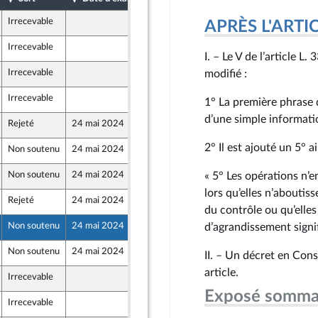
Irrecevable
9 mai 2024
APRÈS L'ARTICLE
Irrecevable
10 mai 2024
I. – Le V de l’article L
Irrecevable
7 mai 2024
modifié :
Irrecevable
10 mai 2024
1° La première phrase d
d’une simple informatio
Rejeté
24 mai 2024
7 mai 2024
2° Il est ajouté un 5° ai
Non soutenu
24 mai 2024
8 mai 2024
Non soutenu
24 mai 2024
10 mai 2024
« 5° Les opérations n’e
 Territoires
lors qu’elles n’aboutis
Rejeté
24 mai 2024
7 mai 2024
du contrôle ou qu’elles
Non soutenu
24 mai 2024
8 mai 2024
d’agrandissement signif
Non soutenu
24 mai 2024
10 mai 2024
II. – Un décret en Cons
 Territoires
article.
Irrecevable
10 mai 2024
Exposé somma
Irrecevable
7 mai 2024
 Territoires