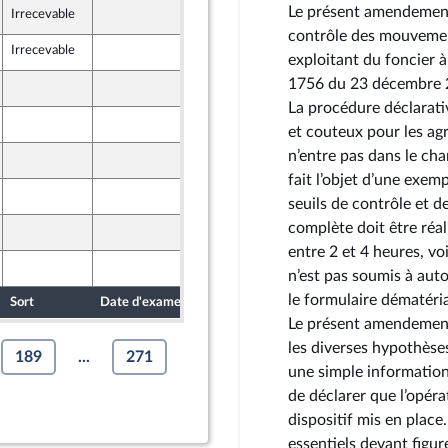
Le présent amendement 
Irrecevable
7 mai 2024
contrôle des mouvement
Irrecevable
10 mai 2024
exploitant du foncier à
1756 du 23 décembre 
8 mai 2024
La procédure déclarati
10 mai 2024
et couteux pour les agr
n’entre pas dans le cha
10 mai 2024
 Territoires
fait l’objet d’une exem
7 mai 2024
seuils de contrôle et 
complète doit être réal
7 mai 2024
entre 2 et 4 heures, voi
7 mai 2024
n’est pas soumis à aut
le formulaire dématéria
Sort
Date d'examen
Date de dépôt
Le présent amendement 
les diverses hypothèses
189
...
271
une simple information
de déclarer que l’opéra
dispositif mis en place
essentiels devant figur