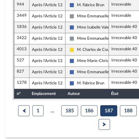
944
Irrecevable
Après l'Article 12
M. Fabrice Brun
Les Républicains
3449
Irrecevable
Après l'Article 12
Mme Emmanuelle Ménard
Non inscrit
1836
Irrecevable 40
Après l'Article 12
Mme Isabelle Valentin
Les Républicains
3422
Irrecevable 40
Après l'Article 12
Mme Emmanuelle Ménard
Non inscrit
4013
Irrecevable 40
Après l'Article 12
M. Charles de Courson
Libertés, Indépendants, Outre-mer et
527
Irrecevable 40
Après l'Article 12
Mme Marie-Christine Dalloz
Les Républicains
827
Irrecevable 40
Après l'Article 12
Mme Emmanuelle Anthoine
Les Républicains
1278
Irrecevable 40
Après l'Article 12
M. Fabrice Brun
Les Républicains
n°
Emplacement
Auteur
État
1
...
185
186
187
188