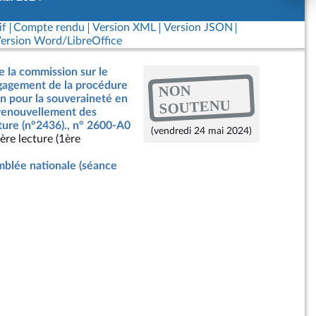
if
Compte rendu
Version XML
Version JSON
ersion Word/LibreOffice
e la commission sur le
ngagement de la procédure
NON
on pour la souveraineté en
SOUTENU
 renouvellement des
ture (n°2436)., n° 2600-A0
(vendredi 24 mai 2024)
ère lecture (1ère
blée nationale (séance