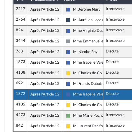
2217
Irrecevable
Après l'Article 12
M. Jérôme Nury
Les Républicains
2764
Irrecevable
Après l'Article 12
M. Aurélien Lopez-Liguori
Rassemblement National
824
Irrecevable
Après l'Article 12
Mme Virginie Duby-Muller
Les Républicains
3444
Irrecevable
Après l'Article 12
Mme Emmanuelle Ménard
Non inscrit
768
Discuté
Après l'Article 12
M. Nicolas Ray
Les Républicains
1873
Discuté
Après l'Article 12
Mme Isabelle Valentin
Les Républicains
4108
Discuté
Après l'Article 12
M. Charles de Courson
Libertés, Indépendants, Outre-mer et
692
Discuté
Après l'Article 12
M. Francis Dubois
Les Républicains
1872
Discuté
Après l'Article 12
Mme Isabelle Valentin
Les Républicains
4105
Discuté
Après l'Article 12
M. Charles de Courson
Libertés, Indépendants, Outre-mer et
4273
Irrecevable
Après l'Article 12
Mme Marie Pochon
Écologiste - NUPES
842
Irrecevable
Après l'Article 12
M. Laurent Panifous
Libertés, Indépendants, Outre-mer et