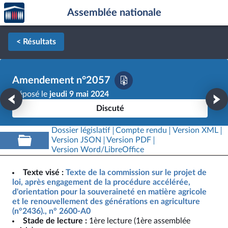
Accèder
Aller au contenu
Aller en bas de la page
Assemblée nationale
à la
page
d'accueil
< Résultats
Amendement n°2057
Déposé le
jeudi 9 mai 2024
Discuté
Dossier législatif
Compte rendu
Version XML
Version JSON
Version PDF
Version Word/LibreOffice
Texte visé :
Texte de la commission sur le projet de
loi, après engagement de la procédure accélérée,
d'orientation pour la souveraineté en matière agricole
et le renouvellement des générations en agriculture
(n°2436)., n° 2600-A0
Stade de lecture :
1ère lecture (1ère assemblée