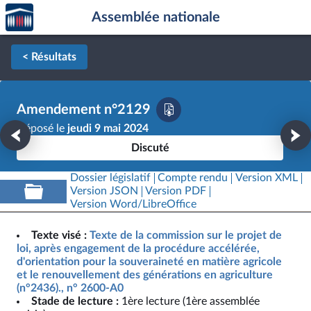
Accèder
Aller au contenu
Aller en bas de la page
Assemblée nationale
à la
page
d'accueil
< Résultats
Amendement n°2129
Déposé le
jeudi 9 mai 2024
Discuté
Dossier législatif
Compte rendu
Version XML
Version JSON
Version PDF
Version Word/LibreOffice
Texte visé :
Texte de la commission sur le projet de
loi, après engagement de la procédure accélérée,
d'orientation pour la souveraineté en matière agricole
et le renouvellement des générations en agriculture
(n°2436)., n° 2600-A0
Stade de lecture :
1ère lecture (1ère assemblée