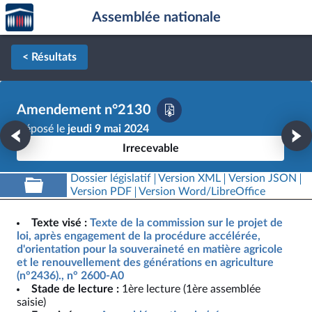
Accèder
Aller au contenu
Aller en bas de la page
Assemblée nationale
à la
page
d'accueil
< Résultats
Amendement n°2130
Déposé le
jeudi 9 mai 2024
Irrecevable
Dossier législatif
Version XML
Version JSON
Version PDF
Version Word/LibreOffice
Texte visé :
Texte de la commission sur le projet de
loi, après engagement de la procédure accélérée,
d'orientation pour la souveraineté en matière agricole
et le renouvellement des générations en agriculture
(n°2436)., n° 2600-A0
Stade de lecture :
1ère lecture (1ère assemblée
saisie)