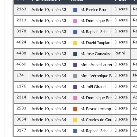
2163
Discuté
Re
Article 10, alinéa 33
M. Fabrice Brun
Les Républicains
2313
Discuté
Re
Article 10, alinéa 33
M. Dominique Potier
Socialistes et apparentés
3178
Discuté
Re
Article 10, alinéa 33
M. Raphaël Schellenberger
Les Républicains
4024
Discuté
Re
Article 10, alinéa 33
M. David Taupiac
Libertés, Indépendants, Outre-mer 
4488
Retiré
Article 10, alinéa 33
M. José Gonzalez
Rassemblement National
4660
Discuté
Re
Article 10, alinéa 33
Mme Anne-Laurence Petel
Renaissance
174
Discuté
N
Article 10, alinéa 34
Mme Véronique Besse
Non inscrit
1176
Discuté
A
Article 10, alinéa 34
M. Joël Giraud
Renaissance
2314
Discuté
A
Article 10, alinéa 34
M. Dominique Potier
Socialistes et apparentés
2533
Discuté
A
Article 10, alinéa 34
M. Pascal Lecamp
Démocrate (MoDem et Indépenda
3054
Discuté
N
Article 10, alinéa 34
M. Charles de Courson
Libertés, Indépendants, Outre-mer 
3177
Discuté
A
Article 10, alinéa 34
M. Raphaël Schellenberger
Les Républicains