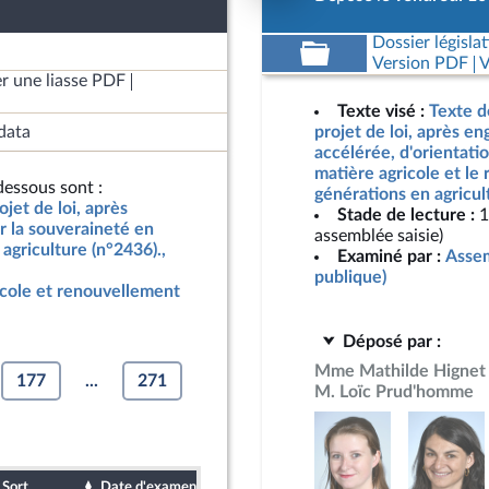
Dossier législat
Version PDF
V
r une liasse PDF
Texte visé :
Texte d
data
projet de loi, après e
accélérée, d'orientati
matière agricole et le
essous sont :
générations en agricul
jet de loi, après
Stade de lecture :
1
r la souveraineté en
assemblée saisie)
agriculture (n°2436).,
Examiné par :
Assem
publique)
icole et renouvellement
Déposé par :
Mme Mathilde Hignet
177
...
271
M. Loïc Prud'homme
Sort
Date d'examen
Date de dépôt