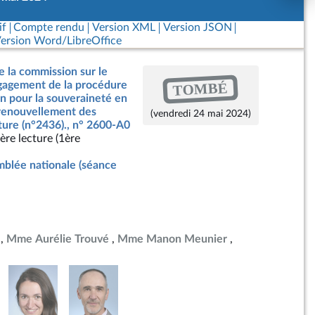
if
Compte rendu
Version XML
Version JSON
ersion Word/LibreOffice
e la commission sur le
TOMBÉ
ngagement de la procédure
on pour la souveraineté en
 renouvellement des
(vendredi 24 mai 2024)
ture (n°2436)., n° 2600-A0
ère lecture (1ère
blée nationale (séance
Mme Aurélie Trouvé
Mme Manon Meunier