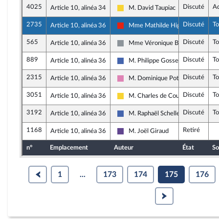
4025
Discuté
A
Article 10, alinéa 34
M. David Taupiac
Libertés, Indépendants, Outre-mer 
2735
Discuté
T
Article 10, alinéa 36
Mme Mathilde Hignet
La France insoumise - Nouvelle Uni
565
Discuté
T
Article 10, alinéa 36
Mme Véronique Besse
Non inscrit
889
Discuté
T
Article 10, alinéa 36
M. Philippe Gosselin
Les Républicains
2315
Discuté
T
Article 10, alinéa 36
M. Dominique Potier
Socialistes et apparentés
3051
Discuté
T
Article 10, alinéa 36
M. Charles de Courson
Libertés, Indépendants, Outre-mer 
3192
Discuté
T
Article 10, alinéa 36
M. Raphaël Schellenberger
Les Républicains
1168
Retiré
Article 10, alinéa 36
M. Joël Giraud
Renaissance
n°
Emplacement
Auteur
État
So
1
...
173
174
175
176