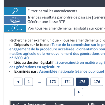
Filtrer parmi les amendements
Trier ces résultats par ordre de passage
Génére
Générer une liasse RTF
Voir tous les amendements législatifs sur open 
Recherche par examen unique - Tous les amendements ci-d
Déposés sur le texte :
Texte de la commission sur le pro
engagement de la procédure accélérée, d'orientation pou
matière agricole et le renouvellement des générations en 
n° 2600-A0
Liés au dossier législatif :
Souveraineté en matière agr
des générations en agriculture
Examinés par :
Assemblée nationale (séance publique)
1
...
173
174
175
176
n°
Emplacement
Auteur
État