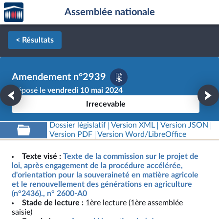
Accèder
Aller au contenu
Aller en bas de la page
Assemblée nationale
à la
page
d'accueil
< Résultats
Amendement n°2939
Déposé le
vendredi 10 mai 2024
Irrecevable
Dossier législatif
Version XML
Version JSON
Version PDF
Version Word/LibreOffice
Texte visé :
Texte de la commission sur le projet de
loi, après engagement de la procédure accélérée,
d'orientation pour la souveraineté en matière agricole
et le renouvellement des générations en agriculture
(n°2436)., n° 2600-A0
Stade de lecture :
1ère lecture (1ère assemblée
saisie)