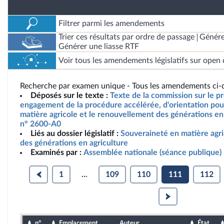
Filtrer parmi les amendements
Trier ces résultats par ordre de passage
Génére
Générer une liasse RTF
Voir tous les amendements législatifs sur open 
Recherche par examen unique - Tous les amendements ci-d
Déposés sur le texte :
Texte de la commission sur le pro
engagement de la procédure accélérée, d'orientation pou
matière agricole et le renouvellement des générations en 
n° 2600-A0
Liés au dossier législatif :
Souveraineté en matière agr
des générations en agriculture
Examinés par :
Assemblée nationale (séance publique)
1
...
109
110
111
112
n°
Emplacement
Auteur
État