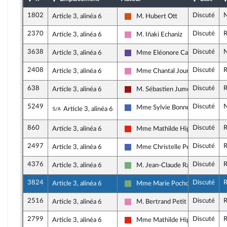
1802
Discuté
N
Article 3, alinéa 6
M. Hubert Ott
Démocrate (MoDem et Indépenda
2370
Discuté
R
Article 3, alinéa 6
M. Iñaki Echaniz
Socialistes et apparentés
3638
Discuté
N
Article 3, alinéa 6
Mme Eléonore Caroit
Renaissance
2408
Discuté
R
Article 3, alinéa 6
Mme Chantal Jourdan
Socialistes et apparentés
638
Discuté
R
Article 3, alinéa 6
M. Sébastien Jumel
Gauche démocrate et républicai
5249
Discuté
N
Sous-amendement de l'amendement n°638
Mme Sylvie Bonnet
Article 3, alinéa 6
Les Républicains
860
Discuté
R
Article 3, alinéa 6
Mme Mathilde Hignet
La France insoumise - Nouvelle Un
2497
Discuté
R
Article 3, alinéa 6
Mme Christelle Petex
Les Républicains
4376
Discuté
R
Article 3, alinéa 6
M. Jean-Claude Raux
Écologiste - NUPES
3824
Discuté
R
Article 3, alinéa 6
Mme Marie Pochon
Écologiste - NUPES
2516
Discuté
R
Article 3, alinéa 6
M. Bertrand Petit
Socialistes et apparentés
2799
Discuté
R
Article 3, alinéa 6
Mme Mathilde Hignet
La France insoumise - Nouvelle Un