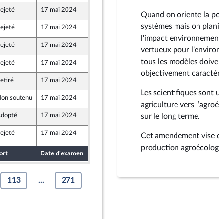
ejeté
17 mai 2024
10 mai 2024
Quand on oriente la pol
systèmes mais on plani
ejeté
17 mai 2024
10 mai 2024
l'impact environnement
ejeté
17 mai 2024
6 mai 2024
vertueux pour l'environ
tous les modèles doive
ejeté
17 mai 2024
7 mai 2024
ion Populaire écologique et sociale
objectivement caracté
etiré
17 mai 2024
8 mai 2024
Les scientifiques sont
on soutenu
17 mai 2024
10 mai 2024
agriculture vers l’agro
dopté
17 mai 2024
10 mai 2024
sur le long terme.
nts)
ejeté
17 mai 2024
17 mai 2024
9
Cet amendement vise d
production agroécologi
ort
Date d'examen
Date de dépôt
113
...
271