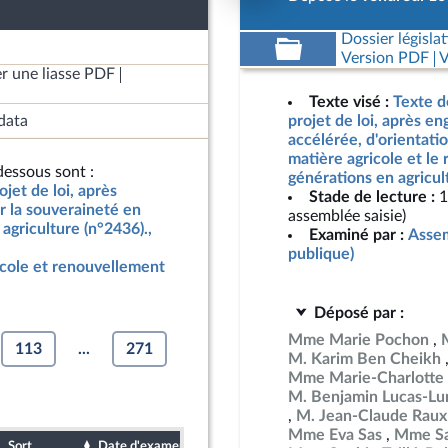
Dossier législat
Version PDF
V
r une liasse PDF
Texte visé :
Texte d
data
projet de loi, après e
accélérée, d'orientati
matière agricole et le
essous sont :
générations en agricul
jet de loi, après
Stade de lecture :
1
r la souveraineté en
assemblée saisie)
agriculture (n°2436).,
Examiné par :
Assem
publique)
icole et renouvellement
Déposé par :
Mme Marie Pochon
113
...
271
M. Karim Ben Cheikh
Mme Marie-Charlotte 
M. Benjamin Lucas-Lu
M. Jean-Claude Raux
Mme Eva Sas
Mme Sa
Sort
Date d'examen
Date de dépôt