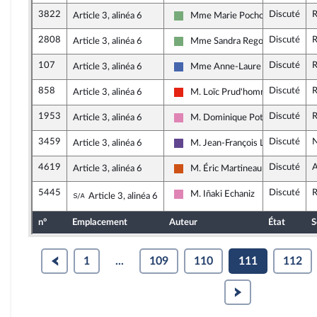
3822
Discuté
R
Article 3, alinéa 6
Mme Marie Pochon
Écologiste - NUPES
2808
Discuté
R
Article 3, alinéa 6
Mme Sandra Regol
Écologiste - NUPES
107
Discuté
R
Article 3, alinéa 6
Mme Anne-Laure Blin
Les Républicains
858
Discuté
R
Article 3, alinéa 6
M. Loïc Prud'homme
La France insoumise - Nouvelle Un
1953
Discuté
R
Article 3, alinéa 6
M. Dominique Potier
Socialistes et apparentés
3459
Discuté
N
Article 3, alinéa 6
M. Jean-François Lovisolo
Renaissance
4619
Discuté
A
Article 3, alinéa 6
M. Éric Martineau
Démocrate (MoDem et Indépenda
5445
Discuté
R
Sous-amendement de l'amendement n°461
M. Iñaki Echaniz
Article 3, alinéa 6
Socialistes et apparentés
n°
Emplacement
Auteur
État
S
1
...
109
110
111
112