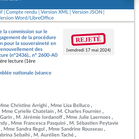
if
Compte rendu
Version XML
Version JSON
ersion Word/LibreOffice
e la commission sur le
REJETÉ
ngagement de la procédure
on pour la souveraineté en
 renouvellement des
(vendredi 17 mai 2024)
ture (n°2436)., n° 2600-A0
ère lecture (1ère
blée nationale (séance
Mme Christine Arrighi
Mme Lisa Belluco
Mme Cyrielle Chatelain
M. Charles Fournier
Garin
M. Jérémie Iordanoff
Mme Julie Laernoes
ndy
Mme Francesca Pasquini
M. Sébastien Peytavie
Mme Sandra Regol
Mme Sandrine Rousseau
brina Sebaihi
M. Aurélien Taché