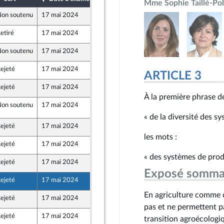
Mme Sophie Taillé-Pol
on soutenu
17 mai 2024
8 mai 2024
nts)
etiré
17 mai 2024
9 mai 2024
on soutenu
17 mai 2024
10 mai 2024
ejeté
17 mai 2024
9 mai 2024
ARTICLE 3
ejeté
17 mai 2024
7 mai 2024
ne - NUPES
À la première phrase de
on soutenu
17 mai 2024
15 mai 2024
« de la diversité des s
ejeté
17 mai 2024
7 mai 2024
ion Populaire écologique et sociale
les mots :
ejeté
17 mai 2024
9 mai 2024
« des systèmes de prod
ejeté
17 mai 2024
10 mai 2024
Exposé somma
ejeté
17 mai 2024
10 mai 2024
En agriculture comme d
ejeté
17 mai 2024
9 mai 2024
pas et ne permettent pa
ejeté
17 mai 2024
10 mai 2024
transition agroécologi
ion Populaire écologique et sociale