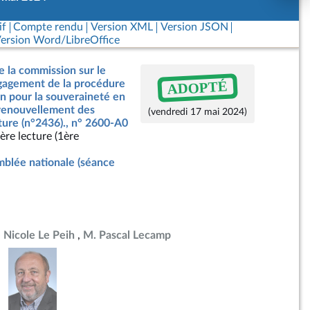
if
Compte rendu
Version XML
Version JSON
ersion Word/LibreOffice
e la commission sur le
ADOPTÉ
ngagement de la procédure
on pour la souveraineté en
 renouvellement des
(vendredi 17 mai 2024)
ture (n°2436)., n° 2600-A0
ère lecture (1ère
blée nationale (séance
Nicole Le Peih
M. Pascal Lecamp