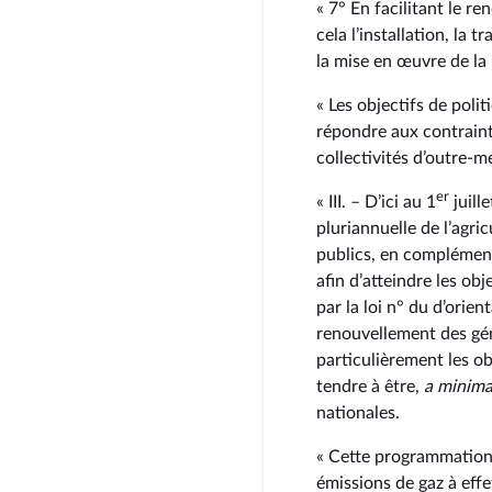
« 7° En facilitant le r
cela l’installation, la 
la mise en œuvre de la 
« Les objectifs de pol
répondre aux contraint
collectivités d’outre-me
er
« III. – D’ici au 1
juill
pluriannuelle de l’agri
publics, en complément
afin d’atteindre les obje
par la loi n° du d’orien
renouvellement des gén
particulièrement les ob
tendre à être,
a minim
nationales.
« Cette programmation 
émissions de gaz à effet