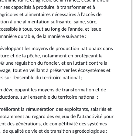
é alimentaire et agricole de la France, c’est-à-dire à
 ses capacités à produire, à transformer et à
 agricoles et alimentaires nécessaires à l’accès de
tion à une alimentation suffisante, saine, sûre,
accessible à tous, tout au long de l’année, et issue
manière durable, de la manière suivante :
 développant les moyens de production nationaux dans
ulture et de la pêche, notamment en protégeant la
via
une régulation du foncier, et en luttant contre la
levage, tout en veillant à préserver les écosystèmes et
s sur l’ensemble du territoire national ;
en développant les moyens de transformation et de
ductions, sur l’ensemble du territoire national ;
méliorant la rémunération des exploitants, salariés et
 notamment au regard des enjeux de l’attractivité pour
ent des générations, de compétitivité des systèmes
, de qualité de vie et de transition agroécologique ;