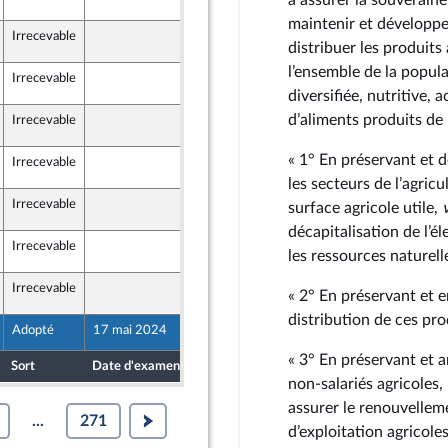
à assurer la souverainet
maintenir et développer
Irrecevable
14 mai 2024
2
distribuer les produits
l’ensemble de la popula
Irrecevable
14 mai 2024
2
diversifiée, nutritive, 
d’aliments produits de 
Irrecevable
14 mai 2024
2
« 1° En préservant et
Irrecevable
14 mai 2024
2
les secteurs de l’agric
Irrecevable
14 mai 2024
2
surface agricole utile,
décapitalisation de l’é
Irrecevable
14 mai 2024
2
les ressources naturelle
Irrecevable
14 mai 2024
2
« 2° En préservant et 
distribution de ces pro
Adopté
17 mai 2024
10 mai 2024
« 3° En préservant et a
Sort
Date d'examen
Date de dépôt
non-salariés agricoles,
assurer le renouvellem
...
271
d’exploitation agricoles