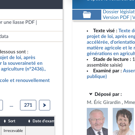
Dossier législat
Version PDF
V
r une liasse PDF
Texte visé :
Texte d
data
projet de loi, après e
accélérée, d'orientati
matière agricole et le
essous sont :
générations en agricul
jet de loi, après
Stade de lecture :
1
r la souveraineté en
assemblée saisie)
agriculture (n°2436).,
Examiné par :
Assem
publique)
icole et renouvellement
Déposé par :
M. Éric Girardin
Mme 
...
271
Sort
Date d'examen
Date de dépôt
Irrecevable
15 mai 2024
2