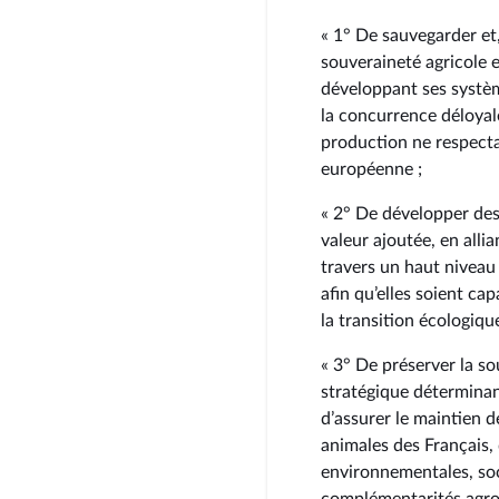
« 1° De sauvegarder et, 
souveraineté agricole e
développant ses systèm
la concurrence déloyal
production ne respecta
européenne ;
« 2° De développer des 
valeur ajoutée, en all
travers un haut niveau 
afin qu’elles soient cap
la transition écologiqu
« 3° De préserver la so
stratégique déterminan
d’assurer le maintien d
animales des Français, 
environnementales, soci