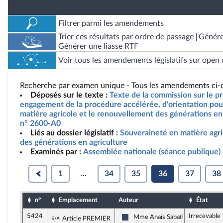
Filtrer parmi les amendements
Trier ces résultats par ordre de passage
Génére
Générer une liasse RTF
Voir tous les amendements législatifs sur open 
Recherche par examen unique - Tous les amendements ci-d
Déposés sur le texte :
Texte de la commission sur le pro
engagement de la procédure accélérée, d'orientation pou
matière agricole et le renouvellement des générations en 
n° 2600-A0
Liés au dossier législatif :
Souveraineté en matière agr
des générations en agriculture
Examinés par :
Assemblée nationale (séance publique)
1
...
34
35
36
37
38
n°
Emplacement
Auteur
État
5424
Irrecevable
Sous-amendement de l'amendement n°395
Mme Anaïs Sabatini
Article PREMIER
Rassemblement National