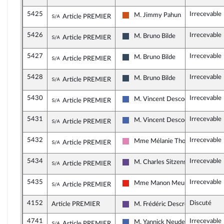
5425
Irrecevable
Sous-amendement de l'amendement n°395
M. Jimmy Pahun
Article PREMIER
Démocrate (MoDem et Indépenda
5426
Irrecevable
Sous-amendement de l'amendement n°395
M. Bruno Bilde
Article PREMIER
Rassemblement National
5427
Irrecevable
Sous-amendement de l'amendement n°395
M. Bruno Bilde
Article PREMIER
Rassemblement National
5428
Irrecevable
Sous-amendement de l'amendement n°395
M. Bruno Bilde
Article PREMIER
Rassemblement National
5430
Irrecevable
Sous-amendement de l'amendement n°395
M. Vincent Descoeur
Article PREMIER
Les Républicains
5431
Irrecevable
Sous-amendement de l'amendement n°395
M. Vincent Descoeur
Article PREMIER
Les Républicains
5432
Irrecevable
Sous-amendement de l'amendement n°395
Mme Mélanie Thomin
Article PREMIER
Socialistes et apparentés
5434
Irrecevable
Sous-amendement de l'amendement n°395
M. Charles Sitzenstuhl
Article PREMIER
Renaissance
5435
Irrecevable
Sous-amendement de l'amendement n°395
Mme Manon Meunier
Article PREMIER
La France insoumise - Nouvelle Un
4152
Discuté
Article PREMIER
M. Frédéric Descrozaille
Renaissance
4741
Irrecevable
Sous-amendement de l'amendement n°415
M. Yannick Neuder
Article PREMIER