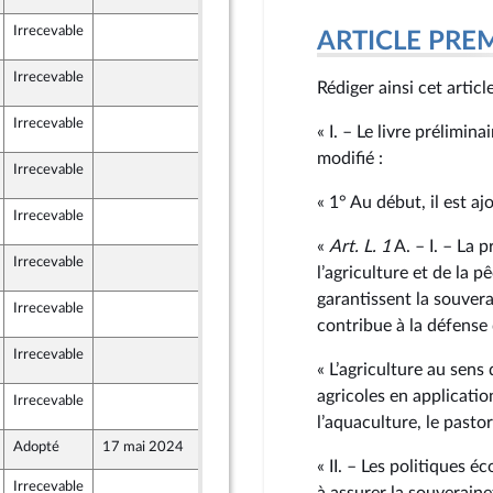
Irrecevable
16 mai 2024
2
ARTICLE PRE
nts)
Irrecevable
16 mai 2024
2
Rédiger ainsi cet articl
Irrecevable
16 mai 2024
2
« I. – Le livre prélimin
modifié :
Irrecevable
16 mai 2024
2
« 1° Au début, il est aj
Irrecevable
16 mai 2024
2
«
Art. L. 1
A. – I. – La 
Irrecevable
16 mai 2024
2
l’agriculture et de la p
garantissent la souvera
Irrecevable
16 mai 2024
2
contribue à la défense
Irrecevable
16 mai 2024
2
« L’agriculture au sens 
agricoles en applicatio
Irrecevable
16 mai 2024
2
ion Populaire écologique et sociale
l’aquaculture, le pastor
Adopté
17 mai 2024
10 mai 2024
« II. – Les politiques
Irrecevable
13 mai 2024
2