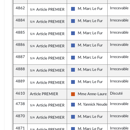
4862
Irrecevable
Sous-amendement de l'amendement n°448
M. Marc Le Fur
Article PREMIER
Les Républicains
4884
Irrecevable
Sous-amendement de l'amendement n°448
M. Marc Le Fur
Article PREMIER
Les Républicains
4885
Irrecevable
Sous-amendement de l'amendement n°448
M. Marc Le Fur
Article PREMIER
Les Républicains
4886
Irrecevable
Sous-amendement de l'amendement n°448
M. Marc Le Fur
Article PREMIER
Les Républicains
4887
Irrecevable
Sous-amendement de l'amendement n°448
M. Marc Le Fur
Article PREMIER
Les Républicains
4888
Irrecevable
Sous-amendement de l'amendement n°448
M. Marc Le Fur
Article PREMIER
Les Républicains
4889
Irrecevable
Sous-amendement de l'amendement n°448
M. Marc Le Fur
Article PREMIER
Les Républicains
4610
Discuté
Article PREMIER
Mme Anne-Laure Babault
Démocrate (MoDem et Indépenda
4738
Irrecevable
Sous-amendement de l'amendement n°461
M. Yannick Neuder
Article PREMIER
Les Républicains
4870
Irrecevable
Sous-amendement de l'amendement n°461
M. Marc Le Fur
Article PREMIER
Les Républicains
4871
Irrecevable
Sous-amendement de l'amendement n°461
M. Marc Le Fur
Article PREMIER