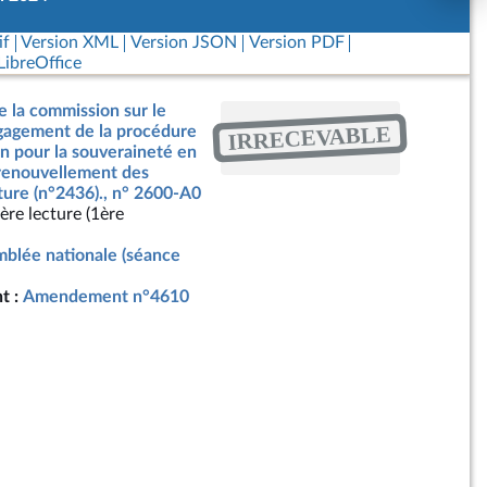
if
Version XML
Version JSON
Version PDF
ibreOffice
e la commission sur le
IRRECEVABLE
ngagement de la procédure
on pour la souveraineté en
 renouvellement des
ture (n°2436)., n° 2600-A0
ère lecture (1ère
blée nationale (séance
t :
Amendement n°4610