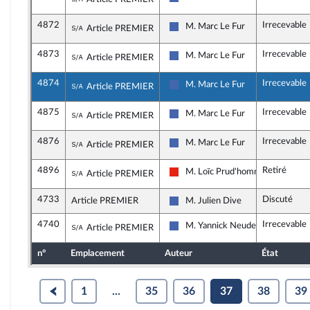
Les Républicains
4872
Irrecevable
Sous-amendement de l'amendement n°461
M. Marc Le Fur
Article PREMIER
Les Républicains
4873
Irrecevable
Sous-amendement de l'amendement n°461
M. Marc Le Fur
Article PREMIER
Les Républicains
4874
Irrecevable
Sous-amendement de l'amendement n°461
M. Marc Le Fur
Article PREMIER
Les Républicains
4875
Irrecevable
Sous-amendement de l'amendement n°461
M. Marc Le Fur
Article PREMIER
Les Républicains
4876
Irrecevable
Sous-amendement de l'amendement n°461
M. Marc Le Fur
Article PREMIER
Les Républicains
4896
Retiré
Sous-amendement de l'amendement n°461
M. Loïc Prud'homme
Article PREMIER
La France insoumise - Nouvelle Un
4733
Discuté
Article PREMIER
M. Julien Dive
Les Républicains
4740
Irrecevable
Sous-amendement de l'amendement n°473
M. Yannick Neuder
Article PREMIER
Les Républicains
n°
Emplacement
Auteur
État
1
...
35
36
37
38
39