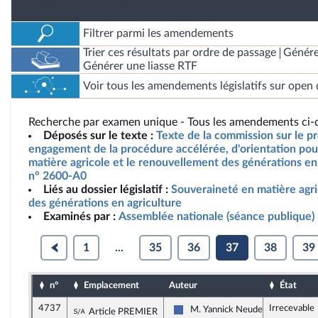
Filtrer parmi les amendements
Trier ces résultats par ordre de passage
Génére
Générer une liasse RTF
Voir tous les amendements législatifs sur open 
Recherche par examen unique - Tous les amendements ci-d
Déposés sur le texte :
Texte de la commission sur le pro
engagement de la procédure accélérée, d'orientation pou
matière agricole et le renouvellement des générations en 
n° 2600-A0
Liés au dossier législatif :
Souveraineté en matière agr
des générations en agriculture
Examinés par :
Assemblée nationale (séance publique)
1
...
35
36
37
38
39
n°
Emplacement
Auteur
État
4737
Irrecevable
Sous-amendement de l'amendement n°448
M. Yannick Neuder
Article PREMIER
Les Républicains