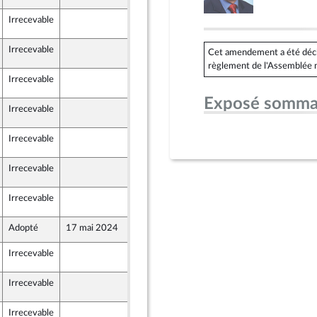
Irrecevable
14 mai 2024
6
Irrecevable
14 mai 2024
6
Cet amendement a été déclar
règlement de l'Assemblée n
Irrecevable
14 mai 2024
6
Exposé somma
Irrecevable
14 mai 2024
6
Irrecevable
14 mai 2024
6
Irrecevable
14 mai 2024
6
Irrecevable
14 mai 2024
6
Adopté
17 mai 2024
10 mai 2024
nts)
Irrecevable
13 mai 2024
0
Irrecevable
14 mai 2024
0
Irrecevable
14 mai 2024
0