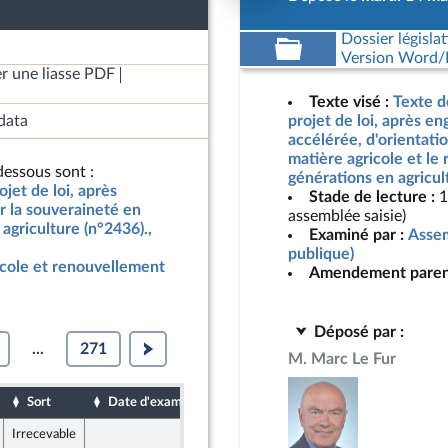
Dossier législat
Version Word/L
r une liasse PDF
Texte visé :
Texte d
data
projet de loi, après e
accélérée, d'orientati
matière agricole et le
essous sont :
générations en agricul
jet de loi, après
Stade de lecture :
1
r la souveraineté en
assemblée saisie)
agriculture (n°2436).,
Examiné par :
Assem
publique)
icole et renouvellement
Amendement paren
Déposé par :
...
271
M. Marc Le Fur
Sort
Date d'examen
Date de dépôt
Irrecevable
13 mai 2024
6