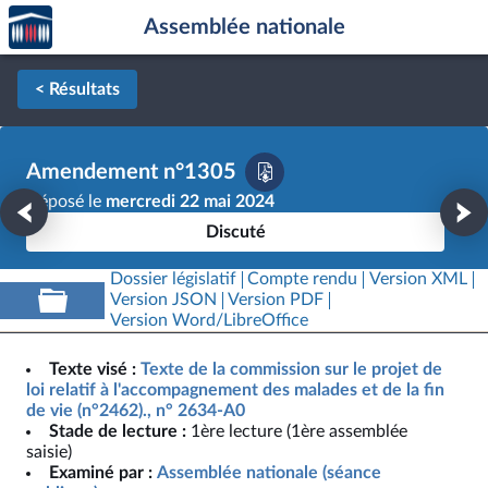
Accèder
Aller au contenu
Aller en bas de la page
Assemblée nationale
à la
page
d'accueil
< Résultats
Amendement n°1305
Déposé le
mercredi 22 mai 2024
Discuté
Dossier législatif
Compte rendu
Version XML
Version JSON
Version PDF
Version Word/LibreOffice
Texte visé :
Texte de la commission sur le projet de
loi relatif à l'accompagnement des malades et de la fin
de vie (n°2462)., n° 2634-A0
Stade de lecture :
1ère lecture (1ère assemblée
saisie)
Examiné par :
Assemblée nationale (séance