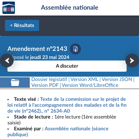
Accèder
Aller au contenu
Aller en bas de la page
Assemblée nationale
à la
page
d'accueil
< Résultats
Amendement n°2143
Déposé le
jeudi 23 mai 2024
A discuter
Dossier législatif
Version XML
Version JSON
Version PDF
Version Word/LibreOffice
Texte visé :
Texte de la commission sur le projet de
loi relatif à l'accompagnement des malades et de la fin
de vie (n°2462)., n° 2634-A0
Stade de lecture :
1ère lecture (1ère assemblée
saisie)
Examiné par :
Assemblée nationale (séance
publique)