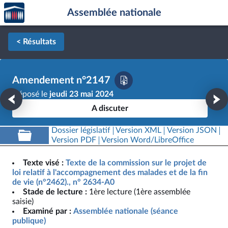
Accèder
Aller au contenu
Aller en bas de la page
Assemblée nationale
à la
page
d'accueil
< Résultats
Amendement n°2147
Déposé le
jeudi 23 mai 2024
A discuter
Dossier législatif
Version XML
Version JSON
Version PDF
Version Word/LibreOffice
Texte visé :
Texte de la commission sur le projet de
loi relatif à l'accompagnement des malades et de la fin
de vie (n°2462)., n° 2634-A0
Stade de lecture :
1ère lecture (1ère assemblée
saisie)
Examiné par :
Assemblée nationale (séance
publique)