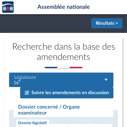
Accèder
Aller au contenu
Aller en bas de la page
Assemblée nationale
à la
page
d'accueil
Résultats >
Recherche dans la base des
amendements
Législature
e
16
Suivre les amendements en discussion
Dossier concerné / Organe
examinateur
Dossier législatif