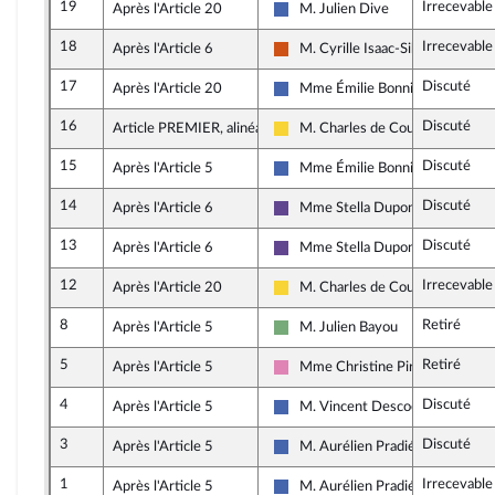
19
Irrecevable
Après l'Article 20
M. Julien Dive
Les Républicains
18
Irrecevable
Après l'Article 6
M. Cyrille Isaac-Sibille
Démocrate (MoDem et Indépend
17
Discuté
Après l'Article 20
Mme Émilie Bonnivard
Les Républicains
16
Discuté
Article PREMIER, alinéa 16
M. Charles de Courson
Libertés, Indépendants, Outre-me
15
Discuté
Après l'Article 5
Mme Émilie Bonnivard
Les Républicains
14
Discuté
Après l'Article 6
Mme Stella Dupont
Renaissance
13
Discuté
Après l'Article 6
Mme Stella Dupont
Renaissance
12
Irrecevable
Après l'Article 20
M. Charles de Courson
Libertés, Indépendants, Outre-me
8
Retiré
Après l'Article 5
M. Julien Bayou
Écologiste - NUPES
5
Retiré
Après l'Article 5
Mme Christine Pirès Beaune
Socialistes et apparentés (memb
4
Discuté
Après l'Article 5
M. Vincent Descoeur
Les Républicains
3
Discuté
Après l'Article 5
M. Aurélien Pradié
Les Républicains
1
Irrecevable
Après l'Article 5
M. Aurélien Pradié
Les Républicains