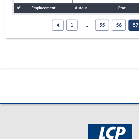
n°
Emplacement
Auteur
État
1
...
55
56
57