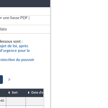
r une liasse PDF
data
essous sont :
jet de loi, après
d’urgence pour la
rotection du pouvoir
Sort
Date d'examen
Date de dépôt
 40
14 juillet 2022
re de l’intergroupe NUPES)