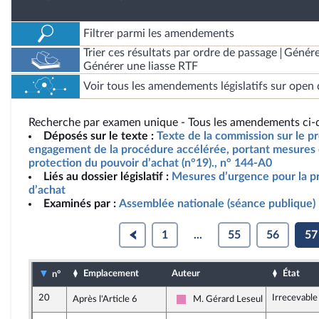
Filtrer parmi les amendements
Trier ces résultats par ordre de passage
Génére
Générer une liasse RTF
Voir tous les amendements législatifs sur open 
Recherche par examen unique - Tous les amendements ci-d
Déposés sur le texte :
Texte de la commission sur le pro
engagement de la procédure accélérée, portant mesures 
protection du pouvoir d’achat (n°19)., n° 144-A0
Liés au dossier législatif :
Mesures d’urgence pour la p
d’achat
Examinés par :
Assemblée nationale (séance publique)
1
...
55
56
57
Emplacement
Auteur
État
n°
20
Irrecevable
Après l'Article 6
M. Gérard Leseul
Socialistes et apparentés (memb