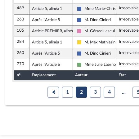
489
Irrecevabl
Article 5, alinéa 1
Mme Marie-Christine Dalloz
Les Républicains
263
Irrecevabl
Après l'Article 5
M. Dino Cinieri
Les Républicains
105
Irrecevabl
Article PREMIER, alinéa 17
M. Gérard Leseul
Socialistes et apparentés (memb
284
Irrecevabl
Article 5, alinéa 1
M. Max Mathiasin
Libertés, Indépendants, Outre-me
260
Irrecevabl
Après l'Article 5
M. Dino Cinieri
Les Républicains
770
Irrecevabl
Après l'Article 6
Mme Julie Laernoes
Écologiste - NUPES
n°
Emplacement
Auteur
État
1
2
3
4
...