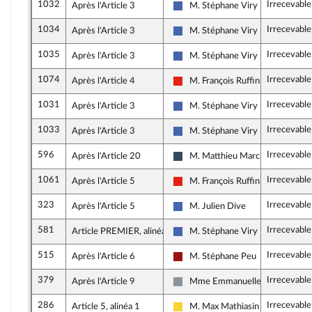
1032
Irrecevable
Après l'Article 3
M. Stéphane Viry
Les Républicains
1034
Irrecevable
Après l'Article 3
M. Stéphane Viry
Les Républicains
1035
Irrecevable
Après l'Article 3
M. Stéphane Viry
Les Républicains
1074
Irrecevable
Après l'Article 4
M. François Ruffin
La France insoumise - Nouvelle U
1031
Irrecevable
Après l'Article 3
M. Stéphane Viry
Les Républicains
1033
Irrecevable
Après l'Article 3
M. Stéphane Viry
Les Républicains
596
Irrecevable
Après l'Article 20
M. Matthieu Marchio
Rassemblement National
1061
Irrecevable
Après l'Article 5
M. François Ruffin
La France insoumise - Nouvelle U
323
Irrecevabl
Après l'Article 5
M. Julien Dive
Les Républicains
581
Irrecevabl
Article PREMIER, alinéa 16
M. Stéphane Viry
Les Républicains
515
Irrecevabl
Après l'Article 6
M. Stéphane Peu
Gauche démocrate et républicai
379
Irrecevabl
Après l'Article 9
Mme Emmanuelle Ménard
Non inscrit
286
Irrecevabl
Article 5, alinéa 1
M. Max Mathiasin
Libertés, Indépendants, Outre-me