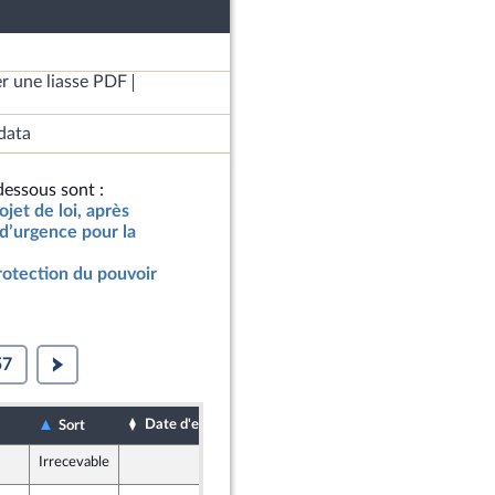
r une liasse PDF
data
essous sont :
jet de loi, après
d’urgence pour la
rotection du pouvoir
57
Date d'examen
Date de dépôt
Sort
Irrecevable
15 juillet 2022
r et Territoires