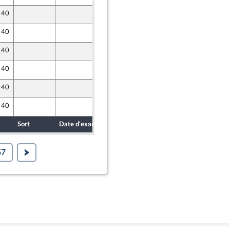
e 40
15 juillet 2022
e 40
15 juillet 2022
e 40
14 juillet 2022
re de l’intergroupe NUPES)
e 40
15 juillet 2022
r et Territoires
e 40
15 juillet 2022
e 40
15 juillet 2022
Sort
Date d'examen
Date de dépôt
57