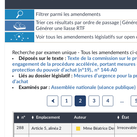
Filtrer parmi les amendements
Trier ces résultats par ordre de passage
Génére
Générer une liasse RTF
Voir tous les amendements législatifs sur open 
Recherche par examen unique - Tous les amendements ci-d
Déposés sur le texte :
Texte de la commission sur le pro
engagement de la procédure accélérée, portant mesures 
protection du pouvoir d’achat (n°19)., n° 144-A0
Liés au dossier législatif :
Mesures d’urgence pour la p
d’achat
Examinés par :
Assemblée nationale (séance publique)
1
2
3
4
...
n°
Emplacement
Auteur
État
288
Irrecevable
Article 5, alinéa 2
Mme Béatrice Descamps
Libertés, Indépendants, Outre-me