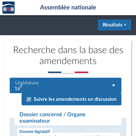
Accèder
Aller au contenu
Aller en bas de la page
Assemblée nationale
à la
page
d'accueil
Résultats >
Recherche dans la base des
amendements
Législature
e
16
Suivre les amendements en discussion
Dossier concerné / Organe
examinateur
Dossier législatif