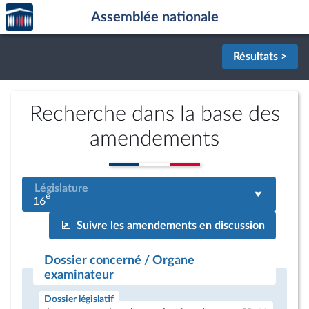
Accèder
Aller au contenu
Aller en bas de la page
Assemblée nationale
à la
page
d'accueil
Résultats >
Recherche dans la base des
amendements
Législature
e
16
Suivre les amendements en discussion
Dossier concerné / Organe
examinateur
Dossier législatif