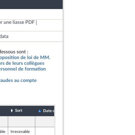
r une liasse PDF
data
essous sont :
roposition de loi de MM.
rs de leurs collègues
personnel de formation
 fraudes au compte
Sort
Date de dépôt
Date d'examen
3 octobre 2022
endants)
able
Irrecevable
3 octobre 2022