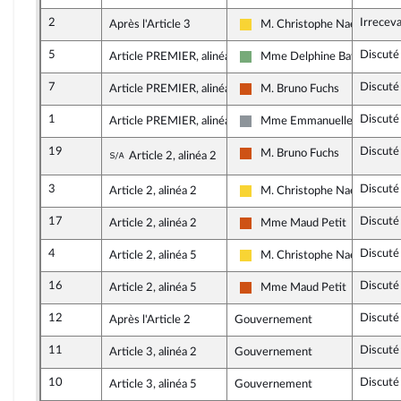
2
Irrecev
Après l'Article 3
M. Christophe Naegelen
Libertés, Indépendants, Outre
5
Discuté
Article PREMIER, alinéa 2
Mme Delphine Batho
Écologiste - NUPES
7
Discuté
Article PREMIER, alinéa 8
M. Bruno Fuchs
Démocrate (MoDem et Indép
1
Discuté
Article PREMIER, alinéa 9
Mme Emmanuelle Ménard
Non inscrit
19
Discuté
Sous-amendement de l'amendement n°3
M. Bruno Fuchs
Article 2, alinéa 2
Démocrate (MoDem et Indép
3
Discuté
Article 2, alinéa 2
M. Christophe Naegelen
Libertés, Indépendants, Outre
17
Discuté
Article 2, alinéa 2
Mme Maud Petit
Démocrate (MoDem et Indép
4
Discuté
Article 2, alinéa 5
M. Christophe Naegelen
Libertés, Indépendants, Outre
16
Discuté
Article 2, alinéa 5
Mme Maud Petit
Démocrate (MoDem et Indép
12
Discuté
Après l'Article 2
Gouvernement
11
Discuté
Article 3, alinéa 2
Gouvernement
10
Discuté
Article 3, alinéa 5
Gouvernement