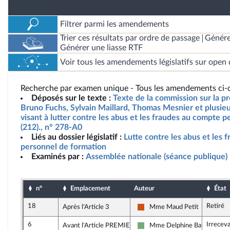
Filtrer parmi les amendements
Trier ces résultats par ordre de passage
Génére
Générer une liasse RTF
Voir tous les amendements législatifs sur open 
Recherche par examen unique - Tous les amendements ci-d
Déposés sur le texte :
Texte de la commission sur la p
Bruno Fuchs, Sylvain Maillard, Thomas Mesnier et plusieu
visant à lutter contre les abus et les fraudes au compte 
(212)., n° 278-A0
Liés au dossier législatif :
Lutte contre les abus et les
personnel de formation
Examinés par :
Assemblée nationale (séance publique)
n°
Emplacement
Auteur
État
18
Retiré
Après l'Article 3
Mme Maud Petit
Démocrate (MoDem et Indép
6
Irrecev
Avant l'Article PREMIER
Mme Delphine Batho
Écologiste - NUPES