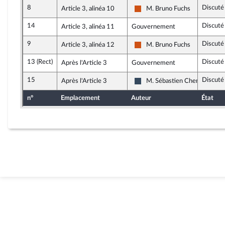
8
Discuté
Article 3, alinéa 10
M. Bruno Fuchs
Démocrate (MoDem et Indép
14
Discuté
Article 3, alinéa 11
Gouvernement
9
Discuté
Article 3, alinéa 12
M. Bruno Fuchs
Démocrate (MoDem et Indép
13 (Rect)
Discuté
Après l'Article 3
Gouvernement
15
Discuté
Après l'Article 3
M. Sébastien Chenu
Rassemblement National
n°
Emplacement
Auteur
État