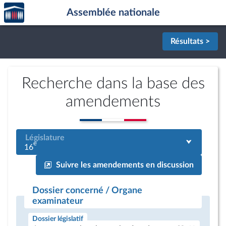
Accèder
Aller au contenu
Aller en bas de la page
Assemblée nationale
à la
page
d'accueil
Résultats >
Recherche dans la base des
amendements
Législature
e
16
Suivre les amendements en discussion
Dossier concerné / Organe
examinateur
Dossier législatif