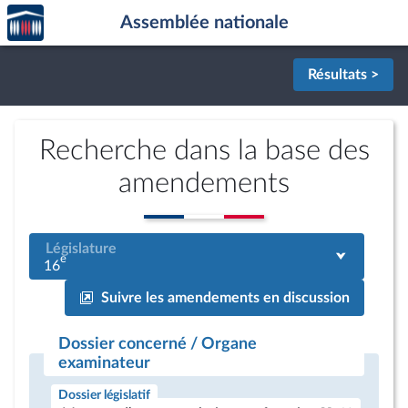
Accèder
Aller au contenu
Aller en bas de la page
Assemblée nationale
à la
page
d'accueil
Résultats >
Recherche dans la base des
amendements
Législature
e
16
Suivre les amendements en discussion
Dossier concerné / Organe
examinateur
Dossier législatif