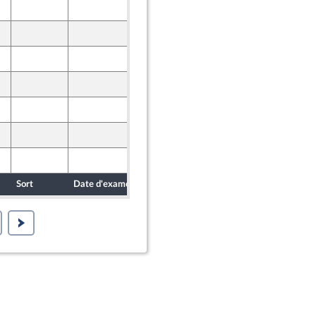
24 octobre 2022
27 octobre 2022
28 octobre 2022
27 octobre 2022
24 octobre 2022
24 octobre 2022
26 octobre 2022
er et Territoires
Sort
Date d'examen
Date de dépôt