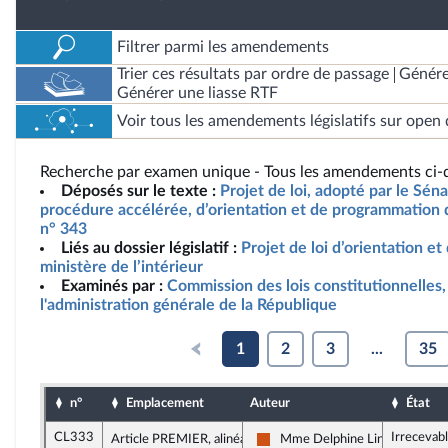
Filtrer parmi les amendements
Trier ces résultats par ordre de passage
Génére
Générer une liasse RTF
Voir tous les amendements législatifs sur open 
Recherche par examen unique - Tous les amendements ci-d
Déposés sur le texte :
Projet de loi, adopté par le Sén
procédure accélérée, d’orientation et de programmation du
n° 343
Liés au dossier législatif :
Projet de loi d’orientation 
ministère de l’intérieur
Examinés par :
Commission des lois constitutionnelles, 
l'administration générale de la République
1
2
3
...
35
n°
Emplacement
Auteur
État
CL333
Irrecevab
Article PREMIER, alinéa 166
Mme Delphine Lingemann
Démocrate (MoDem et Indépen