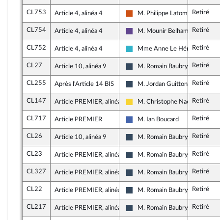
CL753
Retiré
Article 4, alinéa 4
M. Philippe Latombe
Démocrate (MoDem et Indépen
CL754
Retiré
Article 4, alinéa 4
M. Mounir Belhamiti
Renaissance
CL752
Retiré
Article 4, alinéa 4
Mme Anne Le Hénanff
Horizons et apparentés
CL27
Retiré
Article 10, alinéa 9
M. Romain Baubry
Rassemblement National
CL255
Retiré
Après l'Article 14 BIS
M. Jordan Guitton
Rassemblement National
CL147
Retiré
Article PREMIER, alinéa 112
M. Christophe Naegelen
Libertés, Indépendants, Outre-m
CL717
Retiré
Article PREMIER
M. Ian Boucard
Les Républicains
CL26
Retiré
Article 10, alinéa 9
M. Romain Baubry
Rassemblement National
CL23
Retiré
Article PREMIER, alinéa 248
M. Romain Baubry
Rassemblement National
CL327
Retiré
Article PREMIER, alinéa 100
M. Romain Baubry
Rassemblement National
CL22
Retiré
Article PREMIER, alinéa 100
M. Romain Baubry
Rassemblement National
CL217
Retiré
Article PREMIER, alinéa 248
M. Romain Baubry
Rassemblement National