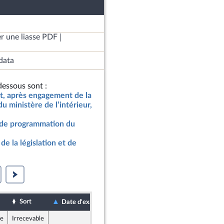
r une liasse PDF
data
essous sont :
at, après engagement de la
 ministère de l’intérieur,
et de programmation du
de la législation et de
Sort
Date de dépôt
Date d'examen
le
Irrecevable
28 octobre 2022
dants)