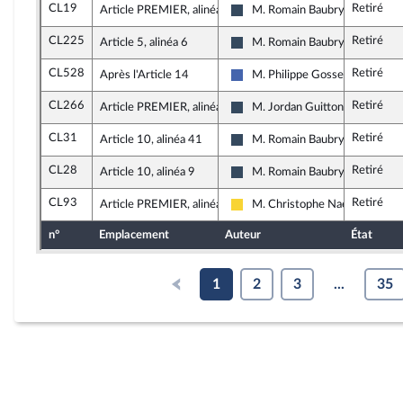
CL19
Retiré
Article PREMIER, alinéa 6
M. Romain Baubry
Rassemblement National
CL225
Retiré
Article 5, alinéa 6
M. Romain Baubry
Rassemblement National
CL528
Retiré
Après l'Article 14
M. Philippe Gosselin
Les Républicains
CL266
Retiré
Article PREMIER, alinéa 311
M. Jordan Guitton
Rassemblement National
CL31
Retiré
Article 10, alinéa 41
M. Romain Baubry
Rassemblement National
CL28
Retiré
Article 10, alinéa 9
M. Romain Baubry
Rassemblement National
CL93
Retiré
Article PREMIER, alinéa 112
M. Christophe Naegelen
Libertés, Indépendants, Outre-m
n°
Emplacement
Auteur
État
1
2
3
...
35