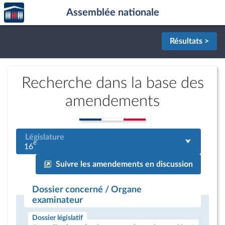
Accèder
Aller au contenu
Aller en bas de la page
Assemblée nationale
à la
page
d'accueil
Résultats >
Recherche dans la base des
amendements
Législature
e
16
Suivre les amendements en discussion
Dossier concerné / Organe
examinateur
Dossier législatif