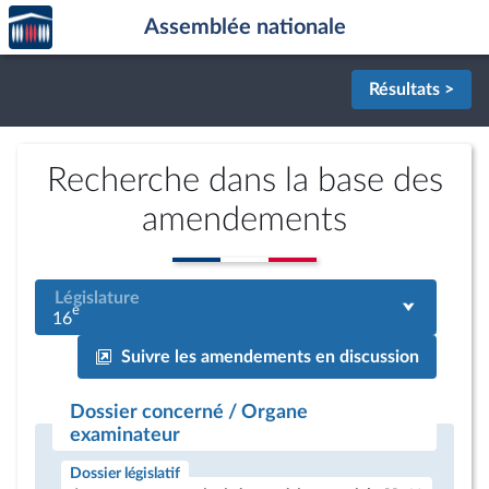
Accèder
Aller au contenu
Aller en bas de la page
Assemblée nationale
à la
page
d'accueil
Résultats >
Recherche dans la base des
amendements
Législature
e
16
Suivre les amendements en discussion
Dossier concerné / Organe
examinateur
Dossier législatif