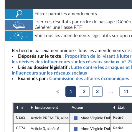
Filtrer parmi les amendements
Trier ces résultats par ordre de passage
Génére
Générer une liasse RTF
Voir tous les amendements législatifs sur open 
Recherche par examen unique - Tous les amendements ci-d
Déposés sur le texte :
Proposition de loi visant à lutte
les dérives des influenceurs sur les réseaux sociaux, n° 7
Liés au dossier législatif :
Lutte contre les arnaques et 
influenceurs sur les réseaux sociaux
Examinés par :
Commission des affaires économiques
1
2
3
...
11
n°
Emplacement
Auteur
État
CE62
Retiré
Article PREMIER, alinéa 3
Mme Virginie Duby-Muller
Les Républicains
CE74
Retiré
Article 3, alinéa 6
Mme Virginie Duby-Muller
Les Républicains