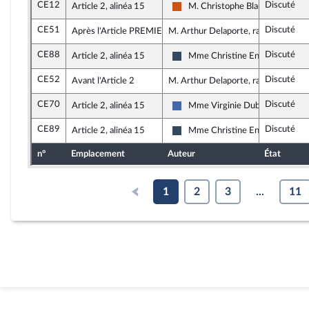
CE12
Discuté
Article 2, alinéa 15
M. Christophe Blanchet
Démocrate (MoDem et Indépend
CE51
Discuté
Après l'Article PREMIER
M. Arthur Delaporte, rapporteur
CE88
Discuté
Article 2, alinéa 15
Mme Christine Engrand
Rassemblement National
CE52
Discuté
Avant l'Article 2
M. Arthur Delaporte, rapporteur
CE70
Discuté
Article 2, alinéa 15
Mme Virginie Duby-Muller
Les Républicains
CE89
Discuté
Article 2, alinéa 15
Mme Christine Engrand
Rassemblement National
n°
Emplacement
Auteur
État
1
2
3
...
11