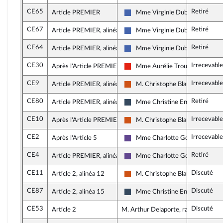
CE65
Retiré
Article PREMIER
Mme Virginie Duby-Muller
Les Républicains
CE67
Retiré
Article PREMIER, alinéa 13
Mme Virginie Duby-Muller
Les Républicains
CE64
Retiré
Article PREMIER, alinéa 3
Mme Virginie Duby-Muller
Les Républicains
CE30
Irrecevable
Après l'Article PREMIER
Mme Aurélie Trouvé
La France insoumise - Nouvelle U
CE9
Irrecevable
Article PREMIER, alinéa 14
M. Christophe Blanchet
Démocrate (MoDem et Indépend
CE80
Retiré
Article PREMIER, alinéa 5
Mme Christine Engrand
Rassemblement National
CE10
Irrecevable
Après l'Article PREMIER
M. Christophe Blanchet
Démocrate (MoDem et Indépend
CE2
Irrecevable
Après l'Article 5
Mme Charlotte Goetschy-Bol
Renaissance
CE4
Retiré
Article PREMIER, alinéa 7
Mme Charlotte Goetschy-Bol
Renaissance
CE11
Discuté
Article 2, alinéa 12
M. Christophe Blanchet
Démocrate (MoDem et Indépend
CE87
Discuté
Article 2, alinéa 15
Mme Christine Engrand
Rassemblement National
CE53
Discuté
Article 2
M. Arthur Delaporte, rapporteur