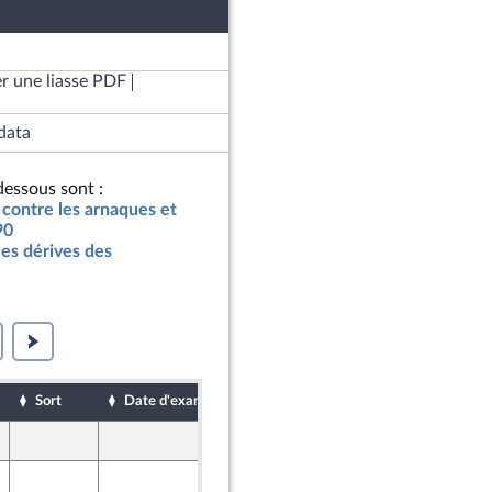
r une liasse PDF
data
essous sont :
r contre les arnaques et
90
les dérives des
Sort
Date d'examen
Date de dépôt
17 mars 2023
17 mars 2023